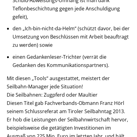
Schuld-Abweisungs-Umhang ist man dank
Teflonbeschichtung gegen jede Anschuldigung
gefeit),
den „Ich-bin-nicht-da-Helm“ (schützt davor, bei der
Umsetzung von Beschlüssen mit Arbeit beauftragt
zu werden) sowie
einen Gedankenleser-Trichter (verrät die
Gedanken des Kommunikationspartners).
Mit diesen „Tools“ ausgestattet, meistert der
Seilbahn-Manager jede Situation!
Die Seilbahnen: Zugpferd oder Maultier
Diesen Titel gab Fachverbands-Obmann Franz Hörl
seinem Schlussreferat am Tiroler Seilbahntag 2013.
Er hob die Leistungen der Seilbahnwirtschaft hervor,
beispielsweise die getätigten Investitionen im
Ausmaß von 225 Mio. Euro im letzten Jahr, und hält