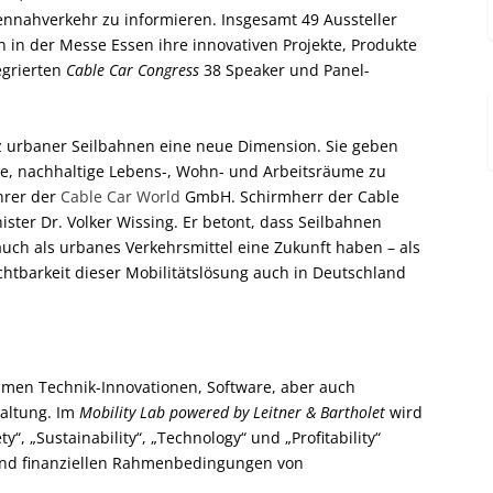
ennahverkehr zu informieren. Insgesamt 49 Aussteller
 in der Messe Essen ihre innovativen Projekte, Produkte
egrierten
Cable Car Congress
38 Speaker und Panel-
z urbaner Seilbahnen eine neue Dimension. Sie geben
ce, nachhaltige Lebens-, Wohn- und Arbeitsräume zu
ührer der
Cable Car World
GmbH. Schirmherr der Cable
ster Dr. Volker Wissing. Er betont, dass Seilbahnen
uch als urbanes Verkehrsmittel eine Zukunft haben – als
chtbarkeit dieser Mobilitätslösung auch in Deutschland
men Technik-Innovationen, Software, aber auch
haltung. Im
Mobility Lab powered by Leitner & Bartholet
wird
“, „Sustainability“, „Technology“ und „Profitability“
 und finanziellen Rahmenbedingungen von