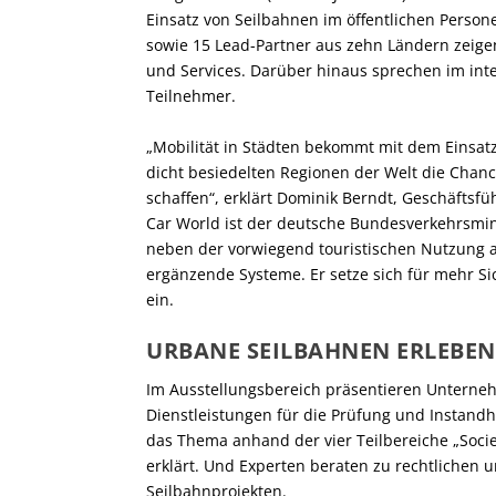
Einsatz von Seilbahnen im öffentlichen Person
sowie 15 Lead-Partner aus zehn Ländern zeigen
und Services. Darüber hinaus sprechen im int
Teilnehmer.
„Mobilität in Städten bekommt mit dem Einsat
dicht besiedelten Regionen der Welt die Chan
schaffen“, erklärt Dominik Berndt, Geschäftsf
Car World ist der deutsche Bundesverkehrsmini
neben der vorwiegend touristischen Nutzung a
ergänzende Systeme. Er setze sich für mehr Si
ein.
URBANE SEILBAHNEN ERLEBEN
Im Ausstellungsbereich präsentieren Unterneh
Dienstleistungen für die Prüfung und Instand
das Thema anhand der vier Teilbereiche „Society
erklärt. Und Experten beraten zu rechtlichen
Seilbahnprojekten.