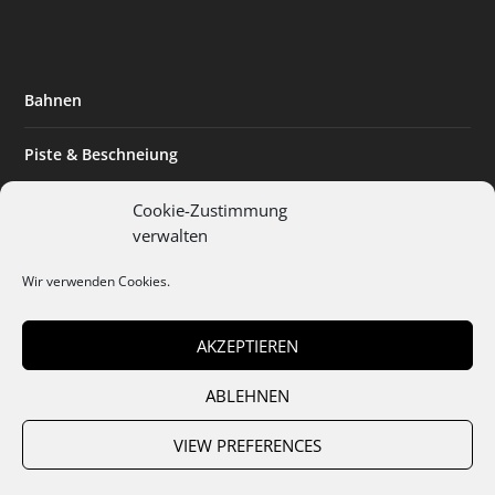
Bahnen
Piste & Beschneiung
Tourismus
Cookie-Zustimmung
verwalten
Innovation & Nachhaltigkeit
Wir verwenden Cookies.
Expertise & Technik
AKZEPTIEREN
ABLEHNEN
Team
Abo
Mediadaten
Cookies
Datenschutz
AGB
VIEW PREFERENCES
Impressum