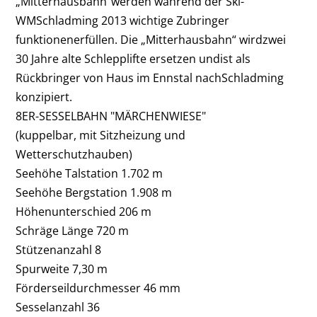
„Mitterhausbahn“werden während der Ski-
WMSchladming 2013 wichtige Zubringer
funktionenerfüllen. Die „Mitterhausbahn“ wirdzwei
30 Jahre alte Schlepplifte ersetzen undist als
Rückbringer von Haus im Ennstal nachSchladming
konzipiert.
8ER-SESSELBAHN "MÄRCHENWIESE"
(kuppelbar, mit Sitzheizung und
Wetterschutzhauben)
Seehöhe Talstation 1.702 m
Seehöhe Bergstation 1.908 m
Höhenunterschied 206 m
Schräge Länge 720 m
Stützenanzahl 8
Spurweite 7,30 m
Förderseildurchmesser 46 mm
Sesselanzahl 36