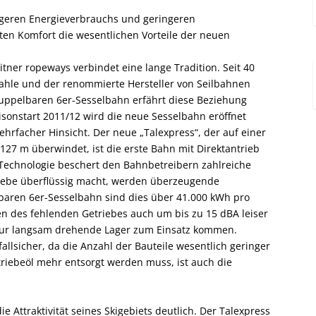
geren Energieverbrauchs und geringeren
n Komfort die wesentlichen Vorteile der neuen
tner ropeways verbindet eine lange Tradition. Seit 40
Wahle und der renommierte Hersteller von Seilbahnen
uppelbaren 6er-Sesselbahn erfährt diese Beziehung
sonstart 2011/12 wird die neue Sesselbahn eröffnet
hrfacher Hinsicht. Der neue „Talexpress“, der auf einer
27 m überwindet, ist die erste Bahn mit Direktantrieb
Technologie beschert den Bahnbetreibern zahlreiche
triebe überflüssig macht, werden überzeugende
chbaren 6er-Sesselbahn sind dies über 41.000 kWh pro
en des fehlenden Getriebes auch um bis zu 15 dBA leiser
nur langsam drehende Lager zum Einsatz kommen.
llsicher, da die Anzahl der Bauteile wesentlich geringer
triebeöl mehr entsorgt werden muss, ist auch die
 Attraktivität seines Skigebiets deutlich. Der Talexpress