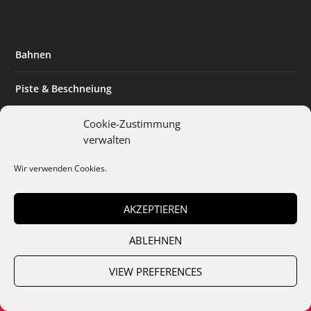
Bahnen
Piste & Beschneiung
Tourismus
Cookie-Zustimmung
verwalten
Innovation & Nachhaltigkeit
Wir verwenden Cookies.
Expertise & Technik
AKZEPTIEREN
ABLEHNEN
Team
Abo
Mediadaten
Cookies
Datenschutz
AGB
VIEW PREFERENCES
Impressum