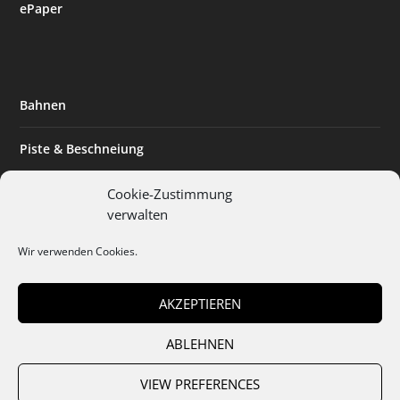
ePaper
Bahnen
Piste & Beschneiung
Tourismus
Cookie-Zustimmung
verwalten
Innovation & Nachhaltigkeit
Wir verwenden Cookies.
Expertise & Technik
AKZEPTIEREN
ABLEHNEN
Team
Abo
Mediadaten
Cookies
Datenschutz
AGB
VIEW PREFERENCES
Impressum