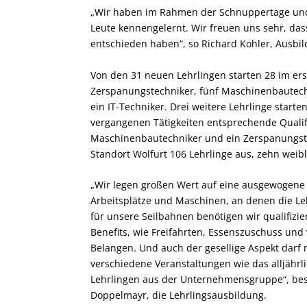
„Wir haben im Rahmen der Schnuppertage und 
Leute kennengelernt. Wir freuen uns sehr, das
entschieden haben“, so Richard Kohler, Ausbil
Von den 31 neuen Lehrlingen starten 28 im er
Zerspanungstechniker, fünf Maschinenbautechn
ein IT-Techniker. Drei weitere Lehrlinge start
vergangenen Tätigkeiten entsprechende Qualifi
Maschinenbautechniker und ein Zerspanungst
Standort Wolfurt 106 Lehrlinge aus, zehn weib
„Wir legen großen Wert auf eine ausgewogene
Arbeitsplätze und Maschinen, an denen die Le
für unsere Seilbahnen benötigen wir qualifizie
Benefits, wie Freifahrten, Essenszuschuss und
Belangen. Und auch der gesellige Aspekt darf
verschiedene Veranstaltungen wie das alljährli
Lehrlingen aus der Unternehmensgruppe“, bes
Doppelmayr, die Lehrlingsausbildung.