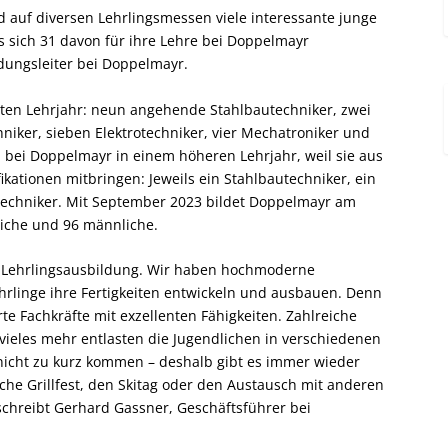
auf diversen Lehrlingsmessen viele interessante junge
s sich 31 davon für ihre Lehre bei Doppelmayr
dungsleiter bei Doppelmayr.
sten Lehrjahr: neun angehende Stahlbautechniker, zwei
iker, sieben Elektrotechniker, vier Mechatroniker und
en bei Doppelmayr in einem höheren Lehrjahr, weil sie aus
kationen mitbringen: Jeweils ein Stahlbautechniker, ein
echniker. Mit September 2023 bildet Doppelmayr am
liche und 96 männliche.
 Lehrlingsausbildung. Wir haben hochmoderne
hrlinge ihre Fertigkeiten entwickeln und ausbauen. Denn
rte Fachkräfte mit exzellenten Fähigkeiten. Zahlreiche
 vieles mehr entlasten die Jugendlichen in verschiedenen
 nicht zu kurz kommen – deshalb gibt es immer wieder
che Grillfest, den Skitag oder den Austausch mit anderen
chreibt Gerhard Gassner, Geschäftsführer bei