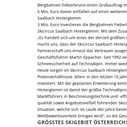
Bergbahnen Fieberbrunn einen Großauftrag mi
5 Mio. Euro davon entfallen auf einen weiter
Saalbach Hinterglemm.
3 Mio. Euro investieren die Bergbahnen Fieber
Skicircus Saalbach Hinterglemm. Mit dem Zusa
„Es handelt sich um eines der derzeit größten
macht uns, dass der Skicircus Saalbach Hinte
Partnerschaft uns erneut das Vertrauen ausges
Geschäftsführer Martin Eppacher. Seit 1992 ve
Schneesicherheit auf Techno­Alpin. Immer wie
Heute sorgen im Skicircus Saalbach Hintergle
Pistenverhältnisse. Allein in den letzten 15 Ja
investiert. Mit der geplanten Erweiterung ko
Hinterglemm ist damit der größte TechnoAlpin
Marktführers in Beschneiungstechnik und -effi
qualität sowie Angebotsvielfalt führenden Ski­
Situation, welche sich im Laufe der Jahre best
Wettbewerbsvorteile bringen wird“, so die G
GRÖSSTES SKIGEBIET ÖSTERREICHS