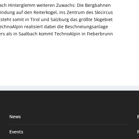
lbach Hinterglemm weiteren Zuwachs: Die Bergbahnen
dung auf den Reiterkogel, ins Zentrum des Skicircus
teht somit in Tirol und Salzburg das größte Skigebiet
echnoAlpin ­realisiert dabei die Beschneiungs­anlage
ers als in ­Saalbach kommt TechnoAlpin in Fieberbrunn
News
Events