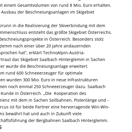
t einem Gesamtvolumen von rund 8 Mio. Euro erhalten.
en Ausbau der Beschneiungsanlagen im Skigebiet
brunn in die Realisierung der Skiverbindung mit dem
mmenschluss entsteht das größte Skigebiet Österreichs.
 Beschneiungsprojekte in Österreich. Besonders stolz
rglemm nach einer über 20 Jahre andauernden
prochen hat“, erklärt TechnoAlpin-Austria-
rtraut das Skigebiet Saalbach Hinterglemm in Sachen
der wurde die Beschneiungsanlage erweitert.
mm rund 600 Schneeerzeuger für optimale
hren wurden 300 Mio. Euro in neue In­frastrukturen
mmen noch einmal 250 Schneeerzeuger dazu. Saalbach
-Kunde in Österreich. „Die Kooperation des
zienz mit dem in Sachen Seilbahnen, Pistenlänge und -
circus ist für beide Partner eine hervorragende Win-Win-
ens bewährt hat und auch in Zukunft viele
eschäftsführung der Bergbahnen Saalbach Hinterglemm.