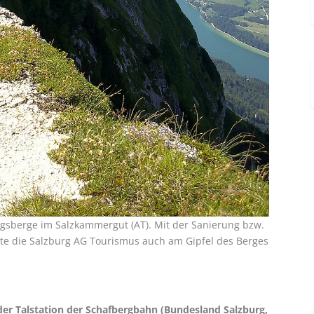
lugsberge im Salzkammergut (AT). Mit der Sanierung bzw.
te die Salzburg AG Tourismus auch am Gipfel des Berges
der Talstation der Schafbergbahn (Bundesland Salzburg,