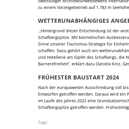
zweistufiger Architekturwettbewerb internation
zu einem Vorzeigebetrieb auf 1.783 m Seehöhe
WETTERUNABHÄNGIGES ANGEB
„Hintergrund dieser Entscheidung ist der ans
Schafbergspitze. Mit kosmetischen Ausbesserung
Sinne unserer Tourismus-Strategie für Einhei
schaffen. Dazu gehört auch ein wetterunabhä
und Hotellerie am Gipfel des Schafbergs, die 
Barrierefreiheit“, erklärt dazu Daniela Kinz, 
FRÜHESTER BAUSTART 2024
Nach der europaweiten Ausschreibung soll bis
Entwürfen getroffen werden. Daraus wird ein P
im Laufe des Jahres 2022 eine Grundsatzents
Schafbergspitze getroffen werden. Frühestmögl
Tags: