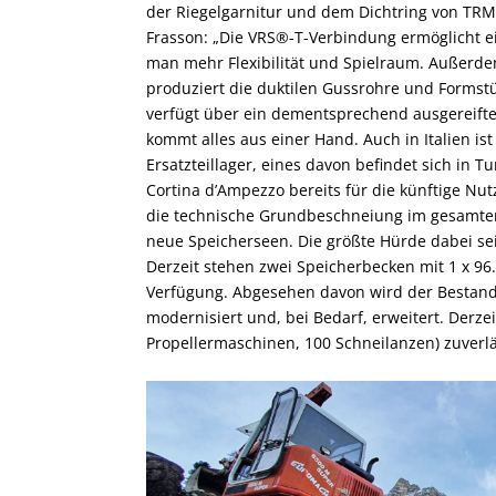
der Riegelgarnitur und dem Dichtring von TRM 
Frasson: „Die VRS®-T-Verbindung ermöglicht e
man mehr Flexibilität und Spielraum. Außerd
produziert die duktilen Gussrohre und Formst
verfügt über ein dementsprechend ausgereiftes
kommt alles aus einer Hand. Auch in Italien i
Ersatzteillager, eines davon befindet sich in Tu
Cortina d’Ampezzo bereits für die künftige Nu
die technische Grundbeschneiung im gesamten
neue Speicherseen. Die größte Hürde dabei se
Derzeit stehen zwei Speicherbecken mit 1 x 96.
Verfügung. Abgesehen davon wird der Bestand
modernisiert und, bei Bedarf, erweitert. Derze
Propellermaschinen, 100 Schneilanzen) zuverläs