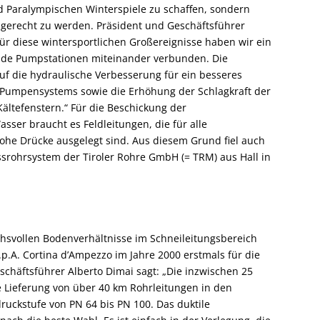
d Paralympischen Winterspiele zu schaffen, sondern
gerecht zu werden. Präsident und Geschäftsführer
ür diese wintersportlichen Großereignisse haben wir ein
de Pumpstationen miteinander verbunden. Die
f die hydraulische Verbesserung für ein besseres
 Pumpensystems sowie die Erhöhung der Schlagkraft der
ältefenstern.“ Für die Beschickung der
ser braucht es Feldleitungen, die für alle
he Drücke ausgelegt sind. Aus diesem Grund fiel auch
ssrohrsystem der Tiroler Rohre GmbH (= TRM) aus Hall in
chsvollen Bodenverhältnisse im Schneileitungsbereich
S.p.A. Cortina d’Ampezzo im Jahre 2000 erstmals für die
chäftsführer Alberto Dimai sagt: „Die inzwischen 25
 Lieferung von über 40 km Rohrleitungen in den
ckstufe von PN 64 bis PN 100. Das duktile