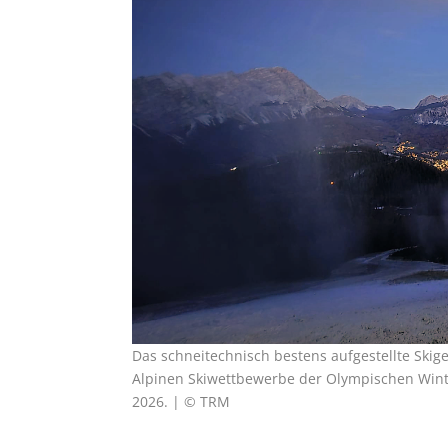
Das schneitechnisch bestens aufgestellte Skig
Alpinen Skiwettbewerbe der Olympischen Wint
2026. | © TRM