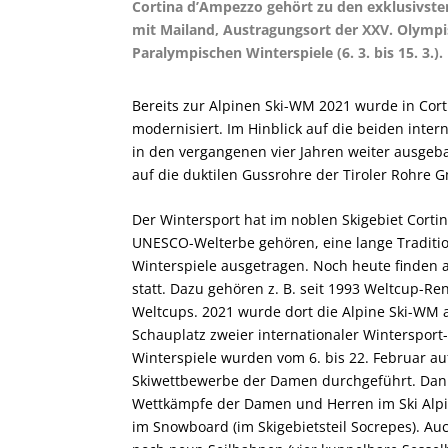
Cortina d’Ampezzo gehört zu den exklusivste
mit Mailand, Austragungsort der XXV. Olympisc
Paralympischen Winterspiele (6. 3. bis 15. 3.).
Bereits zur Alpinen Ski-WM 2021 wurde in Co
modernisiert. Im Hinblick auf die beiden inte
in den vergangenen vier Jahren weiter ausgeb
auf die duktilen Gussrohre der Tiroler Rohre 
Der Wintersport hat im noblen Skigebiet Cort
UNESCO-Welterbe gehören, eine lange Traditio
Winterspiele ausgetragen. Noch heute finden au
statt. Dazu gehören z. B. seit 1993 Weltcup-
Weltcups. 2021 wurde dort die Alpine Ski-WM 
Schauplatz zweier internationaler Winterspor
Winterspiele wurden vom 6. bis 22. Februar au
Skiwettbewerbe der Damen durchgeführt. Dann 
Wettkämpfe der Damen und Herren im Ski Alpin 
im Snowboard (im Skigebietsteil Socrepes). Au