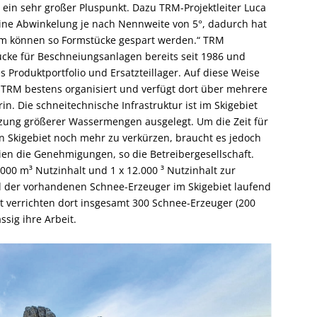
ein sehr großer Pluspunkt. Dazu TRM-Projektleiter Luca
ine Abwinkelung je nach Nennweite von 5°, dadurch hat
em können so Formstücke gespart werden.“ TRM
ücke für Beschneiungsanlagen bereits seit 1986 und
 Produktportfolio und Ersatzteillager. Auf diese Weise
st TRM bestens organisiert und verfügt dort über mehrere
rin. Die schneitechnische Infrastruktur ist im Skigebiet
tzung größerer Wassermengen ausgelegt. Um die Zeit für
 Skigebiet noch mehr zu verkürzen, braucht es jedoch
ien die Genehmigungen, so die Betreibergesellschaft.
000 m³ Nutzinhalt und 1 x 12.000 ³ Nutzinhalt zur
 der vorhandenen Schnee-Erzeuger im Skigebiet laufend
it verrichten dort insgesamt 300 Schnee-Erzeuger (200
sig ihre Arbeit.