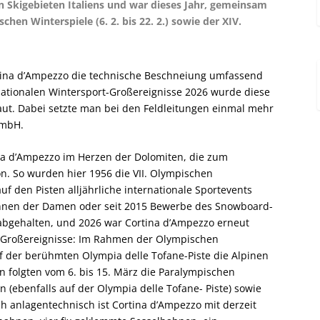
n Skigebieten Italiens und war dieses Jahr, gemeinsam
hen Winterspiele (6. 2. bis 22. 2.) sowie der XIV.
rtina d’Ampezzo die technische Beschneiung umfassend
rnationalen Wintersport-Großereignisse 2026 wurde diese
aut. Dabei setzte man bei den Feldleitungen einmal mehr
GmbH.
ina d’Ampezzo im Herzen der Dolomiten, die zum
n. So wurden hier 1956 die VII. Olympischen
f den Pisten alljährliche internationale Sportevents
Rennen der Damen oder seit 2015 Bewerbe des Snowboard-
abgehalten, und 2026 war Cortina d’Ampezzo erneut
t-Großereignisse: Im Rahmen der Olympischen
f der berühmten Olympia delle Tofane-Piste die Alpinen
folgten vom 6. bis 15. März die Paralympischen
(ebenfalls auf der Olympia delle Tofane- Piste) sowie
ch anlagentechnisch ist Cortina d’Ampezzo mit derzeit