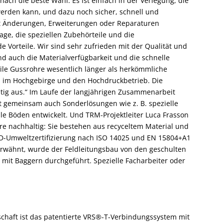
ch die beste Wahl. Es ist einfach in der Verlegung, die
erden kann, und dazu noch sicher, schnell und
oft Änderungen, Erweiterungen oder Reparaturen
e, die speziellen Zubehörteile und die
Vorteile. Wir sind sehr zufrieden mit der Qualität und
d auch die Materialverfügbarkeit und die schnelle
ile Gussrohre wesentlich länger als herkömmliche
n im Hochgebirge und den Hochdruckbetrieb. Die
istig aus.“ Im Laufe der langjährigen Zusammenarbeit
 gemeinsam auch Sonderlösungen wie z. B. spezielle
e Böden entwickelt. Und TRM-Projektleiter Luca Frasson
e nachhaltig: Sie bestehen aus recyceltem Material und
EPD-Umweltzertifizierung nach ISO 14025 und EN 15804+A1
s erwähnt, wurde der Feldleitungsbau von den geschulten
o mit Baggern durchgeführt. Spezielle Facharbeiter oder
schaft ist das patentierte VRS®-T-Verbindungssystem mit