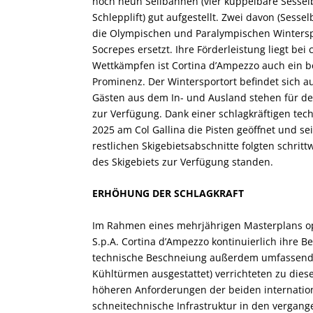
noch neun Seilbahnen (vier kuppelbare Sessel
Schlepplift) gut aufgestellt. Zwei davon (Sess
die Olympischen und Paralympischen Wintersp
Socrepes ersetzt. Ihre Förderleistung liegt bei
Wettkämpfen ist Cortina d’Ampezzo auch ein be
Prominenz. Der Wintersportort befindet sich au
Gästen aus dem In- und Ausland stehen für de
zur Verfügung. Dank einer schlagkräftigen te
2025 am Col Gallina die Pisten geöffnet und se
restlichen Skigebietsabschnitte folgten schrit
des Skigebiets zur Verfügung standen.
ERHÖHUNG DER SCHLAGKRAFT
Im Rahmen eines mehrjährigen Masterplans opt
S.p.A. Cortina d’Ampezzo kontinuierlich ihre 
technische Beschneiung außerdem umfassend m
Kühltürmen ausgestattet) verrichteten zu diese
höheren Anforderungen der beiden internation
schneitechnische Infrastruktur in den vergange