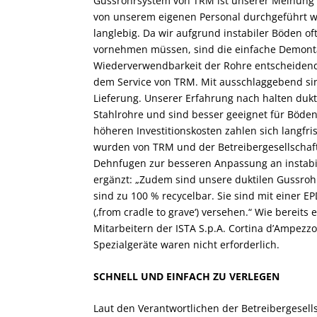
Gussrohrsystem von TRM ist unserer Meinung na
von unserem eigenen Personal durchgeführt w
langlebig. Da wir aufgrund instabiler Böden 
vornehmen müssen, sind die einfache Demontag
Wiederverwendbarkeit der Rohre entscheidende 
dem Service von TRM. Mit ausschlaggebend sin
Lieferung. Unserer Erfahrung nach halten dukt
Stahlrohre und sind besser geeignet für Böde
höheren Investitionskosten zahlen sich langfr
wurden von TRM und der Betreibergesellschaft
Dehnfugen zur besseren Anpassung an instabil
ergänzt: „Zudem sind unsere duktilen Gussrohr
sind zu 100 % recycelbar. Sie sind mit einer 
(‚from cradle to grave‘) versehen.“ Wie bereit
Mitarbeitern der ISTA S.p.A. Cortina d’Ampezz
Spezialgeräte waren nicht erforderlich.
SCHNELL UND EINFACH ZU VERLEGEN
Laut den Verantwortlichen der Betreibergesell