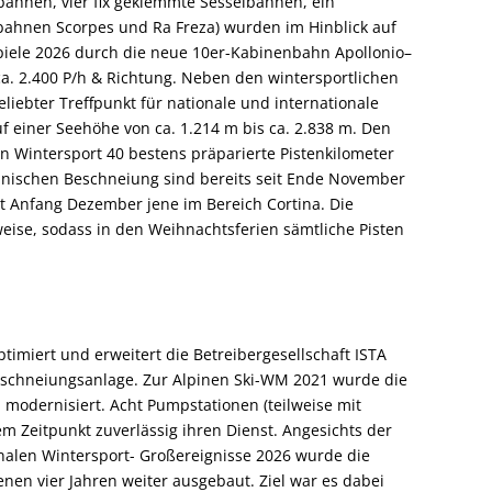
bahnen, vier fix geklemmte Sesselbahnen, ein
elbahnen Scorpes und Ra Freza) wurden im Hinblick auf
iele 2026 durch die neue 10er-Kabinenbahn Apollonio–
 ca. 2.400 P/h & Richtung. Neben den wintersportlichen
liebter Treffpunkt für nationale und internationale
f einer Seehöhe von ca. 1.214 m bis ca. 2.838 m. Den
n Wintersport 40 bestens präparierte Pistenkilometer
chnischen Beschneiung sind bereits seit Ende November
it Anfang Dezember jene im Bereich Cortina. Die
tweise, sodass in den Weihnachtsferien sämtliche Pisten
imiert und erweitert die Betreibergesellschaft ISTA
Beschneiungsanlage. Zur Alpinen Ski-WM 2021 wurde die
odernisiert. Acht Pumpstationen (teilweise mit
m Zeitpunkt zuverlässig ihren Dienst. Angesichts der
alen Wintersport- Großereignisse 2026 wurde die
nen vier Jahren weiter ausgebaut. Ziel war es dabei