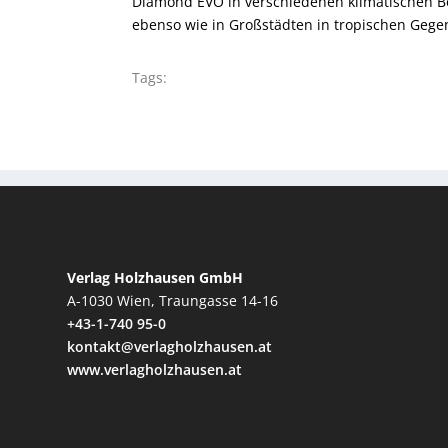
Diamond EVO in verschiedenen klimatischen 
ebenso wie in Großstädten in tropischen Gege
Tags:
Verlag Holzhausen GmbH
A-1030 Wien, Traungasse 14-16
+43-1-740 95-0
kontakt@verlagholzhausen.at
www.verlagholzhausen.at