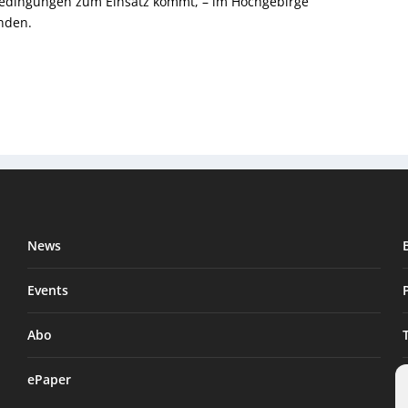
Bedingungen zum Einsatz kommt, – im Hochgebirge
nden.
News
Events
Abo
ePaper