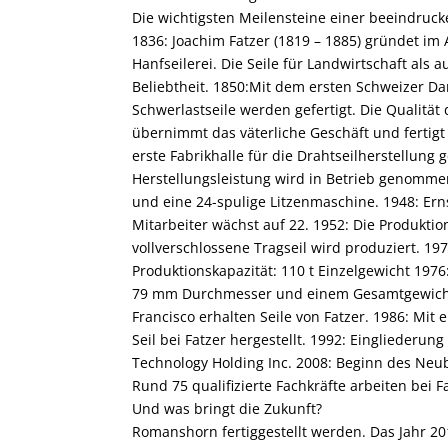
Die wichtigsten Meilensteine einer beeindruck
1836: Joachim Fatzer (1819 – 1885) gründet im A
Hanfseilerei. Die Seile für Landwirtschaft als
Beliebtheit. 1850:Mit dem ersten Schweizer Da
Schwerlastseile werden gefertigt. Die Qualität d
übernimmt das väterliche Geschäft und fertigt
erste Fabrikhalle für die Drahtseilherstellung
Herstellungsleistung wird in Betrieb genommen
und eine 24-spulige Litzenmaschine. 1948: Ern
Mitarbeiter wächst auf 22. 1952: Die Produktio
vollverschlossene Tragseil wird produziert. 197
Produktionskapazität: 110 t Einzelgewicht 1976:
79 mm Durchmesser und einem Gesamtgewicht 
Francisco erhalten Seile von Fatzer. 1986: Mi
Seil bei Fatzer hergestellt. 1992: Eingliederu
Technology Holding Inc. 2008: Beginn des Neub
Rund 75 qualifizierte Fachkräfte arbeiten bei F
Und was bringt die Zukunft?
Romanshorn fertiggestellt werden. Das Jahr 20