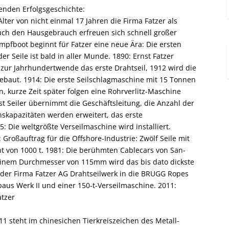
enden Erfolgsgeschichte:
lter von nicht einmal 17 Jahren die Firma Fatzer als
 auch den Hausgebrauch erfreuen sich schnell großer
mpfboot beginnt für Fatzer eine neue Ära: Die ersten
er Seile ist bald in aller Munde. 1890: Ernst Fatzer
 zur Jahrhundertwende das erste Drahtseil, 1912 wird die
 gebaut. 1914: Die erste Seilschlagmaschine mit 15 Tonnen
, kurze Zeit später folgen eine Rohrverlitz-Maschine
st Seiler übernimmt die Geschäftsleitung, die Anzahl der
nskapazitäten werden erweitert, das erste
5: Die weltgrößte Verseilmaschine wird installiert.
 Großauftrag für die Offshore-Industrie: Zwölf Seile mit
von 1000 t. 1981: Die berühmten Cablecars von San-
t einem Durchmesser von 115mm wird das bis dato dickste
ng der Firma Fatzer AG Drahtseilwerk in die BRUGG Ropes
aus Werk II und einer 150-t-Verseilmaschine. 2011:
atzer
11 steht im chinesichen Tierkreiszeichen des Metall-