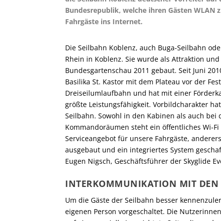
Bundesrepublik, welche ihren Gästen WLAN zur
Fahrgäste ins Internet.
Die Seilbahn Koblenz, auch Buga-Seilbahn oder
Rhein in Koblenz. Sie wurde als Attraktion u
Bundesgartenschau 2011 gebaut. Seit Juni 201
Basilika St. Kastor mit dem Plateau vor der Fes
Dreiseilumlaufbahn und hat mit einer Förderka
größte Leistungsfähigkeit. Vorbildcharakter h
Seilbahn. Sowohl in den Kabinen als auch bei
Kommandoräumen steht ein öffentliches Wi-Fi 
Serviceangebot für unsere Fahrgäste, anderers
ausgebaut und ein integriertes System geschaff
Eugen Nigsch, Geschäftsführer der Skyglide Ev
INTERKOMMUNIKATION MIT DEN
Um die Gäste der Seilbahn besser kennenzulern
eigenen Person vorgeschaltet. Die Nutzerinn