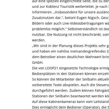
auf eine speziell eingerichtete Seite, die zu 
und zur Koblenz Touristik weiterleitet. Je nac
informieren. „Insbesondere für unsere ausländ
Zusatznutzen dar.“, betont Eugen Nigsch, Gesc
Bildern oder auch Live-Videoübertragungen wä
problemlos möglich.“ Selbstverständlich ist d
nutzbar. Die Nutzung ist nicht beschränkt, so
werden.
„Wir sind in der Planung dieses Projekts sehr
und haben ein nahtlos ineinandergreifendes S
dem Betreiber einen deutlichen Mehrwert brin
GmbH.
Die von LOOP21 eingesetzte Technologie ermö
Bedienplätzen in den Stationen können einzeln
So können die Mitarbeiter der Seilbahn aktue
vorbereitete Texte abspielen. Auch die Steuer
durchgeführt werden. Zudem können Fahrgäste 
Stationen der Seilbahn beantwortet werden kön
Auf diese Kabinenkameras kann vom Leitstand 
Dies ermöglicht dem Bediener (Operator), die S