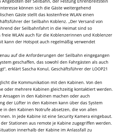
den Angeboten der Seilbahn, der Festung Ehrenbreitstein
h Interesse können sich die Gäste weitergehend
ischen Gäste stellt das kostenfreie WLAN einen
häftsführer der Seilbahn Koblenz. „Der Versand von
hrend der Seilbahnfahrt in die Heimat sind so
as freie WLAN auch für die Koblenzerinnen und Koblenzer
mit kann der Hotspot auch regelmäßig verwendet
 genau auf die Anforderungen der Seilbahn eingegangen
ystem geschaffen, das sowohl den Fahrgästen als auch
gt“, erklärt Sascha Konul, Geschäftsführer der LOOP21
glicht die Kommunikation mit den Kabinen. Von den
e oder mehrere Kabinen gleichzeitig kontaktiert werden.
lle Ansagen in den Kabinen machen oder auch
ung der Lüfter in den Kabinen kann über das System
in den Kabinen Notrufe absetzen, die von allen
nen. In jede Kabine ist eine Security Kamera eingebaut.
der Stationen aus remote je Kabine zugegriffen werden.
ituation innerhalb der Kabine im Anlassfall zu