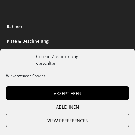
Bahnen
Piste & Beschneiung
Tourismus
Cookie-Zustimmung
verwalten
Innovation & Nachhaltigkeit
Wir verwenden Cookies.
Expertise & Technik
AKZEPTIEREN
ABLEHNEN
Team
Abo
Mediadaten
Cookies
Datenschutz
AGB
VIEW PREFERENCES
Impressum