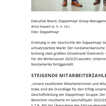
Executive Board, Doppelmayr Group Manageme
Arno Inauen (v. li. n. re.)
Foto: Doppelmayr
Erstmalig in der Geschichte der Doppelmayr G
umsatzstärkste Markt: Der nordamerikanische 
bisherig stets größten Einzelmarkt Österreich
Für die Wintersaison 2022/23 wurden, Untern
Nordamerika fertiggestellt.
STEIGENDE MITARBEITERZAHL
„Unsere exzellenten Mitarbeiterinnen und Mit
hows sind die Grundlage für den Erfolg unser
Geschäftsleitung der Doppelmayr Gruppe. Der 
Bereichen resultierte im Geschäftsjahr 2022/2
5,7 %. Mit der Übernahme des Fahrzeugherstell