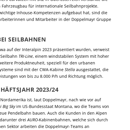
Fahrzeugbau für internationale Seilbahnprojekte.
wichtige Inhouse-Kompetenzen aufgebaut hat, sind die
itarbeiterinnen und Mitarbeiter in der Doppelmayr Gruppe
EI SEILBAHNEN
twa auf der Interalpin 2023 präsentiert wurden, verweist
-Seilbahn
TRI-Line
, einem windstabilen System mit hoher
eitere Produktneuheit, speziell für den urbanen
systeme sind mit der CWA-Kabine
Stella
ausgestattet, die
eistungen von bis zu 8.000 P/h und Richtung möglich.
CHÄFTSJAHR 2023/24
n Nordamerika ist, laut Doppelmayr, nach wie vor auf
i Big Sky
im US-Bundesstaat Montana, wo die Teams von
eue Pendelbahn bauen. Auch die Kunden in den Alpen
 darunter drei
AURO-
Kabinenbahnen, welche sich durch
en Sektor arbeiten die Doppelmayr-Teams an