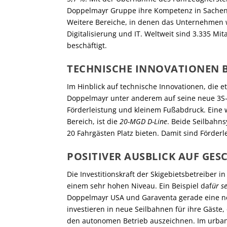
Doppelmayr Gruppe ihre Kompetenz in Sachen 
Weitere Bereiche, in denen das Unternehmen 
Digitalisierung und IT. Weltweit sind 3.335 M
beschäftigt.
TECHNISCHE INNOVATIONEN B
Im Hinblick auf technische Innovationen, die e
Doppelmayr unter anderem auf seine neue 3S
Förderleistung und kleinem Fußabdruck. Eine w
Bereich, ist die
20-MGD D-Line
. Beide Seilbahn
20 Fahrgästen Platz bieten. Damit sind Förderl
POSITIVER AUSBLICK AUF GES
Die Investitionskraft der Skigebietsbetreiber i
einem sehr hohen Niveau. Ein Beispiel daf
ür se
Doppelmayr USA und Garaventa gerade eine n
investieren in neue Seilbahnen für ihre Gäste,
den autonomen Betrieb auszeichnen. Im urban