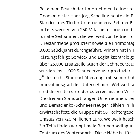
Bei einem Besuch der Unternehmen Leitner ro
Finanzminister Hans Jörg Schelling heute ein B
Standort des Tiroler Unternehmens. Seit der Er
In Telfs werden von 250 Mitarbeiterinnen und M
für alle Seilbahnen, die weltweit von Leitner 
Direktantriebe produziert sowie die Endmont
3.000 Stück/Jahr) durchgeführt. Prinoth hat in
leistungsfähige Service- und Logistikzentrale g
über 25.000 Ersatzteile,.Auch der Schneeerzeug
wurden fast 1.000 Schneeerzeuger produziert
„Österreichs Standort überzeugt mit seiner h
Innovationsgrad der Unternehmen. Weltweit tä
sind die Visitenkarte der österreichischen Wirt
Die drei am Standort tätigen Unternehmen, Lei
und Demaclenko (Schneeerzeuger) zählen in ihr
erwirtschaftete die Gruppe mit 60 Tochtergese
Umsatz von 726 Millionen Euro. Weltweit besc
"In Telfs finden wir optimale Rahmenbedingun
Zentrum des Wintersports. Diese Nähe ist für