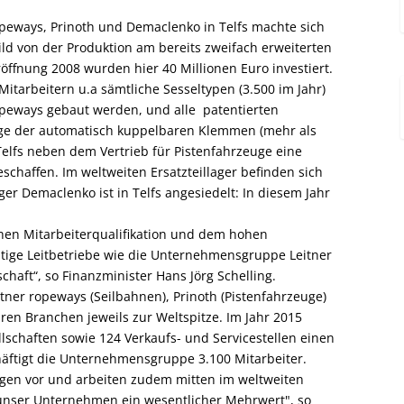
peways, Prinoth und Demaclenko in Telfs machte sich
ild von der Produktion am bereits zweifach erweiterten
öffnung 2008 wurden hier 40 Millionen Euro investiert.
itarbeitern u.a sämtliche Sesseltypen (3.500 im Jahr)
ropeways gebaut werden, und alle patentierten
age der automatisch kuppelbaren Klemmen (mehr als
 Telfs neben dem Vertrieb für Pistenfahrzeuge eine
eschaffen. Im weltweiten Ersatzteillager befinden sich
er Demaclenko ist in Telfs angesiedelt: In diesem Jahr
.
ohen Mitarbeiterqualifikation und dem hohen
tige Leitbetriebe wie die Unternehmensgruppe Leitner
schaft“, so Finanzminister Hans Jörg Schelling.
tner ropeways (Seilbahnen), Prinoth (Pistenfahrzeuge)
en Branchen jeweils zur Weltspitze. Im Jahr 2015
llschaften sowie 124 Verkaufs- und Servicestellen einen
häftigt die Unternehmensgruppe 3.100 Mitarbeiter.
gen vor und arbeiten zudem mitten im weltweiten
 unser Unternehmen ein wesentlicher Mehrwert", so