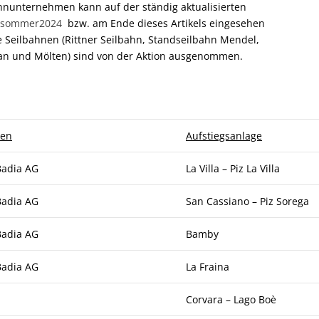
bahnunternehmen kann auf der ständig aktualisierten
hnsommer2024
bzw. am Ende dieses Artikels eingesehen
te Seilbahnen (Rittner Seilbahn, Standseilbahn Mendel,
an und Mölten) sind von der Aktion ausgenommen.
men
Aufstiegsanlage
Badia AG
La Villa – Piz La Villa
Badia AG
San Cassiano – Piz Sorega
Badia AG
Bamby
Badia AG
La Fraina
Corvara – Lago Boè