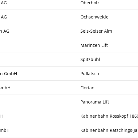
 AG
Oberholz
 AG
Ochsenweide
hn AG
Seis-Seiser Alm
Marinzen Lift
Spitzbühl
en GmbH
Puflatsch
 GmbH
Florian
Panorama Lift
bH
Kabinenbahn Rosskopf 18
 GmbH
Kabinenbahn Ratschings-Ja