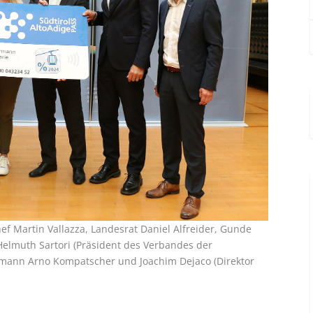
hef Martin Vallazza, Landesrat Daniel Alfreider, Gunde
Helmuth Sartori (Präsident des Verbandes der
mann Arno Kompatscher und Joachim Dejaco (Direktor