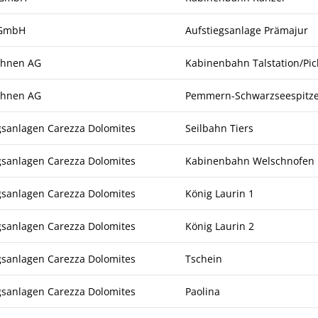
t GmbH
Aufstiegsanlage Prämajur
ahnen AG
Kabinenbahn Talstation/Pic
ahnen AG
Pemmern-Schwarzseespitz
gsanlagen Carezza Dolomites
Seilbahn Tiers
gsanlagen Carezza Dolomites
Kabinenbahn Welschnofen
gsanlagen Carezza Dolomites
König Laurin 1
gsanlagen Carezza Dolomites
König Laurin 2
gsanlagen Carezza Dolomites
Tschein
gsanlagen Carezza Dolomites
Paolina