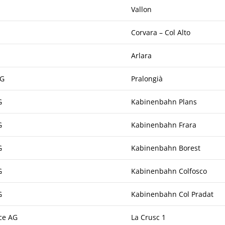
Vallon
Corvara – Col Alto
Arlara
AG
Pralongià
G
Kabinenbahn Plans
G
Kabinenbahn Frara
G
Kabinenbahn Borest
G
Kabinenbahn Colfosco
G
Kabinenbahn Col Pradat
ce AG
La Crusc 1