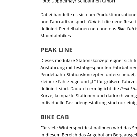
Foto: Doppelmayr Seilbahnen GmbH
Dabei handelte es sich um Produktinnovationen
und Fahrradtransport:
Clair
ist die neue Resor
definiert Pendelbahnen neu und das
Bike Cab
Mountainbikes.
PEAK LINE
Dieses modulare Stationskonzept eignet sich 
Ausführung mit festabgespannten Fahrbahnen
Pendelbahn-Stationskonzepten unterscheidet, 
kleinere Fahrzeuge und „L“ für größere Fahrzeu
definiert sind. Dadurch ermöglicht die
Peak Lin
Kurze, kompakte Stationen und dadurch wenige
individuelle Fassadengestaltung sind nur eini
BIKE CAB
Für viele Wintersportdestinationen wird das
in diesem Bereich das Angebot am Berg ausge