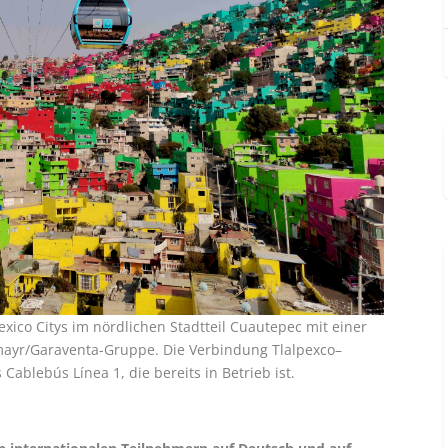
ico Citys im nördlichen Stadtteil Cuautepec mit einer
ayr/Garaventa-Gruppe. Die Verbindung Tlalpexco–
Cablebús Línea 1, die bereits in Betrieb ist.