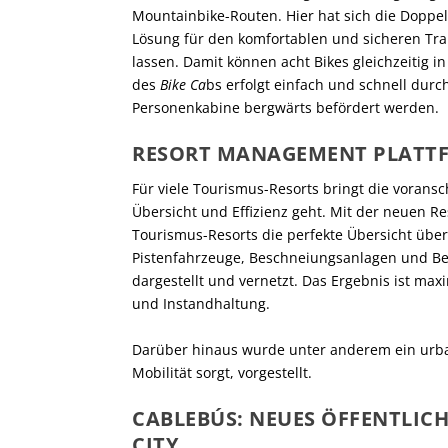
Mountainbike-Routen. Hier hat sich die Dop
Lösung für den komfortablen und sicheren Tr
lassen. Damit können acht Bikes gleichzeitig i
des
Bike Ca
bs erfolgt einfach und schnell durch
Personenkabine bergwärts befördert werden.
RESORT MANAGEMENT PLATTF
Für viele Tourismus-Resorts bringt die voransc
Übersicht und Effizienz geht. Mit der neuen 
Tourismus-Resorts die perfekte Übersicht übe
Pistenfahrzeuge, Beschneiungsanlagen und Be
dargestellt und vernetzt. Das Ergebnis ist max
und Instandhaltung.
Darüber hinaus wurde unter anderem ein urbane
Mobilität sorgt, vorgestellt.
CABLEBÚS: NEUES ÖFFENTLIC
CITY