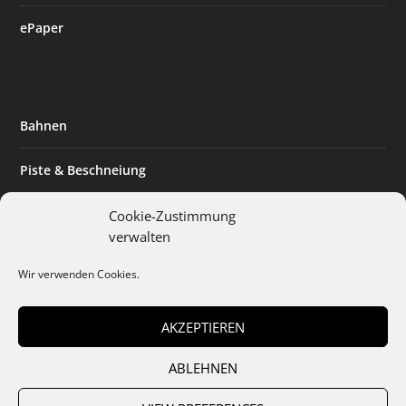
ePaper
Bahnen
Piste & Beschneiung
Tourismus
Cookie-Zustimmung
verwalten
Innovation & Nachhaltigkeit
Wir verwenden Cookies.
Expertise & Technik
AKZEPTIEREN
ABLEHNEN
Team
Abo
Mediadaten
Cookies
Datenschutz
AGB