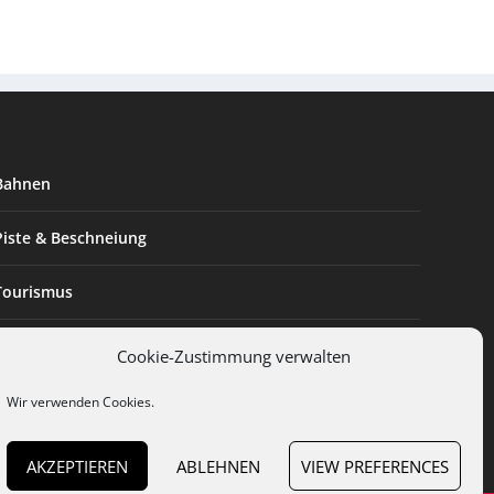
Bahnen
Piste & Beschneiung
Tourismus
Innovation & Nachhaltigkeit
Cookie-Zustimmung verwalten
Expertise & Technik
Wir verwenden Cookies.
AKZEPTIEREN
ABLEHNEN
VIEW PREFERENCES