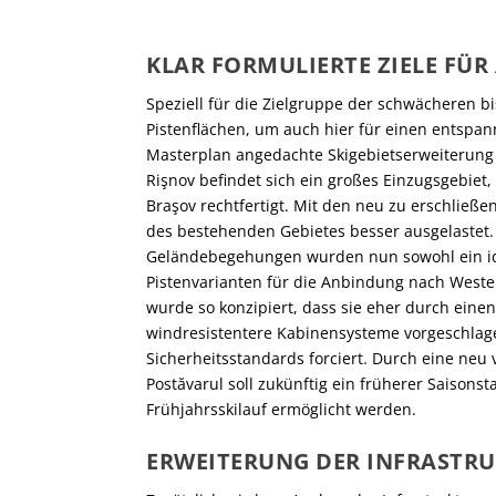
KLAR FORMULIERTE ZIELE FÜR
Speziell für die Zielgruppe der schwächeren bi
Pistenflächen, um auch hier für einen entspann
Masterplan angedachte Skigebietserweiterun
Rişnov befindet sich ein großes Einzugsgebiet
Braşov rechtfertigt. Mit den neu zu erschließe
des bestehenden Gebietes besser ausgelaste
Geländebegehungen wurden nun sowohl ein idea
Pistenvarianten für die Anbindung nach Weste
wurde so konzipiert, dass sie eher durch ein
windresistentere Kabinensysteme vorgeschla
Sicherheitsstandards forciert. Durch eine neu
Postăvarul soll zukünftig ein früherer Saison
Frühjahrsskilauf ermöglicht werden.
ERWEITERUNG DER INFRASTR