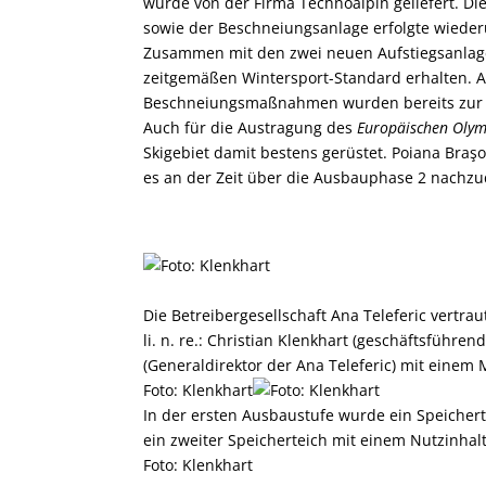
wurde von der Firma Technoalpin geliefert. Di
sowie der Beschneiungsanlage erfolgte wieder
Zusammen mit den zwei neuen Aufstiegsanlage
zeitgemäßen Wintersport-Standard erhalten. 
Beschneiungsmaßnahmen wurden bereits zur We
Auch für die Austragung des
Europäischen Olym
Skigebiet damit bestens gerüstet. Poiana Braş
es an der Zeit über die Ausbauphase 2 nachz
Die Betreibergesellschaft Ana Teleferic vertra
li. n. re.: Christian Klenkhart (geschäftsführe
(Generaldirektor der Ana Teleferic) mit einem M
Foto: Klenkhart
In der ersten Ausbaustufe wurde ein Speichertei
ein zweiter Speicherteich mit einem Nutzinhal
Foto: Klenkhart