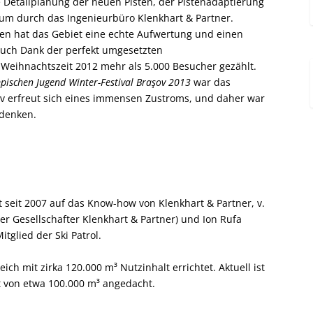
e Detailplanung der neuen Pisten, der Pistenadaptierung
um durch das Ingenieurbüro Klenkhart & Partner.
n hat das Gebiet eine echte Aufwertung und einen
Auch Dank der perfekt umgesetzten
ihnachtszeit 2012 mehr als 5.000 Besucher gezählt.
pischen Jugend Winter-Festival Braşov 2013
war das
ov erfreut sich eines immensen Zustroms, und daher war
udenken.
ut seit 2007 auf das Know-how von Klenkhart & Partner, v.
nder Gesellschafter Klenkhart & Partner) und Ion Rufa
itglied der Ski Patrol.
ch mit zirka 120.000 m³ Nutzinhalt errichtet. Aktuell ist
t von etwa 100.000 m³ angedacht.