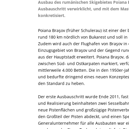
Ausbau des rumänischen Skigebietes Poiana B
Ausbauschritt verwirklicht, und mit dem Mas
konkretisiert.
Poiana Braşov (früher Schulerau) ist einer der
rund 180 km nördlich von Bukarest und soll in
Zudem wird auch der Flughafen von Braşov in d
Einzugsgebiet von Braşov und der Gegend run
aus der Hauptstadt erweitert. Poiana Braşov, 
zwischen Süd- und Ostkarpaten markiert, verfü
mittlerweile 4.000 Betten. Die in den 1950er-J
und bedurfte dringend eines neuen Konzeptes
den Standard zu heben.
Der erste Ausbauschritt wurde Ende 2011, fas
und Realisierung beinhalteten zwei Sesselbah
neue Pistenflächen und großzügige Pistenverb
den Großteil der Pisten abdeckt, und einen Spe
Generalunternehmer für alle Ausbauten war 