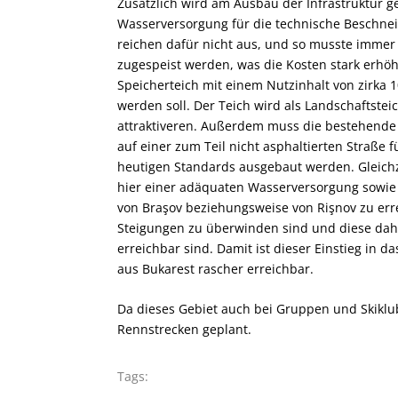
Zusätzlich wird am Ausbau der Infrastruktur g
Wasserversorgung für die technische Beschnei
reichen dafür nicht aus, und so musste immer
zugespeist werden, was die Kosten stark erhöht
Speicherteich mit einem Nutzinhalt von zirka 
werden soll. Der Teich wird als Landschaftst
attraktiveren. Außerdem muss die bestehende 2
auf einer zum Teil nicht asphaltierten Straße 
heutigen Standards ausgebaut werden. Gleichz
hier einer adäquaten Wasserversorgung sowie A
von Braşov beziehungsweise von Rişnov zu erre
Steigungen zu überwinden sind und diese dah
erreichbar sind. Damit ist dieser Einstieg in d
aus Bukarest rascher erreichbar.
Da dieses Gebiet auch bei Gruppen und Skiklubs
Rennstrecken geplant.
Tags: