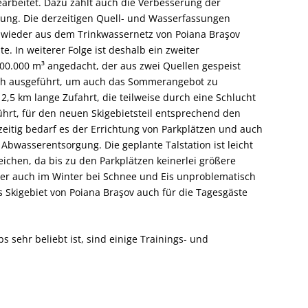
earbeitet. Dazu zählt auch die Verbesserung der
ung. Die derzeitigen Quell- und Wasserfassungen
 wieder aus dem Trinkwassernetz von Poiana Braşov
e. In weiterer Folge ist deshalb ein zweiter
100.000 m³ angedacht, der aus zwei Quellen gespeist
eich ausgeführt, um auch das Sommerangebot zu
,5 km lange Zufahrt, die teilweise durch eine Schlucht
führt, für den neuen Skigebietsteil entsprechend den
eitig bedarf es der Errichtung von Parkplätzen und auch
bwasserentsorgung. Die geplante Talstation ist leicht
ichen, da bis zu den Parkplätzen keinerlei größere
er auch im Winter bei Schnee und Eis unproblematisch
as Skigebiet von Poiana Braşov auch für die Tagesgäste
 sehr beliebt ist, sind einige Trainings- und