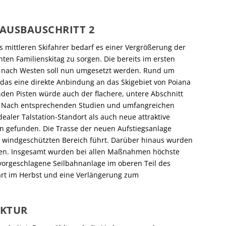
 AUSBAUSCHRITT 2
s mittleren Skifahrer bedarf es einer Vergrößerung der
ten Familienskitag zu sorgen. Die bereits im ersten
g nach Westen soll nun umgesetzt werden. Rund um
, das eine direkte Anbindung an das Skigebiet von Poiana
nden Pisten würde auch der flachere, untere Abschnitt
t. Nach entsprechenden Studien und umfangreichen
ler Talstation-Standort als auch neue attraktive
n gefunden. Die Trasse der neuen Aufstiegsanlage
en windgeschützten Bereich führt. Darüber hinaus wurden
gen. Insgesamt wurden bei allen Maßnahmen höchste
 vorgeschlagene Seilbahnanlage im oberen Teil des
start im Herbst und eine Verlängerung zum
UKTUR