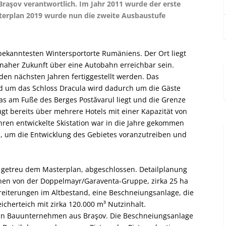
raşov verantwortlich. Im Jahr 2011 wurde der erste
terplan 2019 wurde nun die zweite Ausbaustufe
 bekanntesten Wintersportorte Rumäniens. Der Ort liegt
 naher Zukunft über eine Autobahn erreichbar sein.
en nächsten Jahren fertiggestellt werden. Das
d um das Schloss Dracula wird dadurch um die Gäste
das am Fuße des Berges Postăvarul liegt und die Grenze
gt bereits über mehrere Hotels mit einer Kapazität von
ahren entwickelte Skistation war in die Jahre gekommen
, um die Entwicklung des Gebietes voranzutreiben und
t getreu dem Masterplan, abgeschlossen. Detailplanung
nen von der Doppelmayr/Garaventa-Gruppe, zirka 25 ha
reiterungen im Altbestand, eine Beschneiungsanlage, die
icherteich mit zirka 120.000 m³ Nutzinhalt.
ein Bauunternehmen aus Braşov. Die Beschneiungsanlage