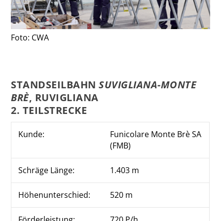
Foto: CWA
STANDSEILBAHN
SUVIGLIANA-MONTE
BRÈ
, RUVIGLIANA
2. TEILSTRECKE
Kunde:
Funicolare Monte Brè SA
(FMB)
Schräge Länge:
1.403 m
Höhenunterschied:
520 m
Förderleistung:
720 P/h