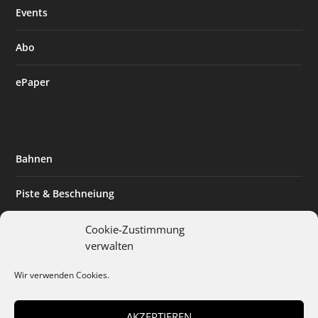
Events
Abo
ePaper
Bahnen
Piste & Beschneiung
Tourismus
Cookie-Zustimmung
verwalten
Innovation & Nachhaltigkeit
Wir verwenden Cookies.
Expertise & Technik
AKZEPTIEREN