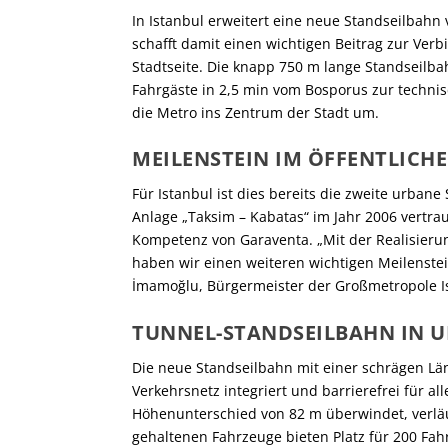
In Istanbul erweitert eine neue Standseilbahn
schafft damit einen wichtigen Beitrag zur Ver
Stadtseite. Die knapp 750 m lange Standseilba
Fahrgäste in 2,5 min vom Bosporus zur technisc
die Metro ins Zentrum der Stadt um.
MEILENSTEIN IM ÖFFENTLICH
Für Istanbul ist dies bereits die zweite urban
Anlage „Taksim – Kabatas“ im Jahr 2006 vertra
Kompetenz von Garaventa. „Mit der Realisieru
haben wir einen weiteren wichtigen Meilenstein
İmamoğlu, Bürgermeister der Großmetropole I
TUNNEL-STANDSEILBAHN IN 
Die neue Standseilbahn mit einer schrägen Län
Verkehrsnetz integriert und barrierefrei für a
Höhenunterschied von 82 m überwindet, verläuf
gehaltenen Fahrzeuge bieten Platz für 200 Fahr