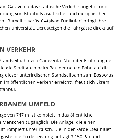
 von Garaventa das städtische Verkehrsangebot und
bindung von Istanbuls asiatischer und europäischer
hn „Rumeli Hisarüstü–Aşiyan Füniküler“ bringt ihre
hen Universität. Dort steigen die Fahrgäste direkt auf
EN VERKEHR
e Standseilbahn von Garaventa: Nach der Eröffnung der
ute die Stadt auch beim Bau der neuen Bahn auf die
ng dieser unterirdischen Standseilbahn zum Bosporus
 im öffentlichen Verkehr erreicht“, freut sich Ekrem
stanbul.
URBANEM UMFELD
ge von 747 m ist komplett in das öffentliche
lle Menschen zugänglich. Die Anlage, die einen
t komplett unterirdisch. Die in der Farbe „sea-blue“
gäste, die Förderleistung beträgt 3.150 P/h und