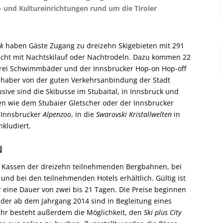
- und Kultureinrichtungen rund um die Tiroler
ck
haben Gäste Zugang zu dreizehn Skigebieten mit 291
acht mit Nachtskilauf oder Nachtrodeln. Dazu kommen 22
, drei Schwimmbäder und der Innsbrucker Hop-on Hop-off
Inhaber von der guten Verkehrsanbindung der Stadt
sive sind die Skibusse im Stubaital, in Innsbruck und
n wie dem Stubaier Gletscher oder der Innsbrucker
n Innsbrucker
Alpenzoo
, in die
Swarovski Kristallwelten
in
nkludiert.
N
n Kassen der dreizehn teilnehmenden Bergbahnen, bei
und bei den teilnehmenden Hotels erhältlich. Gültig ist
r eine Dauer von zwei bis 21 Tagen. Die Preise beginnen
nder ab dem Jahrgang 2014 sind in Begleitung eines
 Jahr besteht außerdem die Möglichkeit, den
Ski plus City