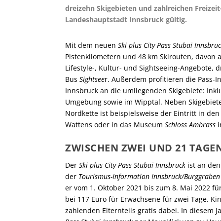
dreizehn Skigebieten und zahlreichen Freizeit
Landeshauptstadt Innsbruck gültig.
Mit dem neuen
Ski plus City Pass Stubai Innsbru
Pistenkilometern und 48 km Skirouten, davon 
Lifestyle-, Kultur- und Sightseeing-Angebote
Bus
Sightsee
r. Außerdem profitieren die Pass-
Innsbruck an die umliegenden Skigebiete: Inklu
Umgebung sowie im Wipptal. Neben Skigebiete
Nordkette ist beispielsweise der Eintritt in de
Wattens oder in das Museum
Schloss Ambrass
i
ZWISCHEN ZWEI UND 21 TAGE
Der
Ski plus City Pass Stubai Innsbruck
ist an de
der
Tourismus-Information Innsbruck/Burggraben
er vom 1. Oktober 2021 bis zum 8. Mai 2022 fü
bei 117 Euro für Erwachsene für zwei Tage. Ki
zahlenden Elternteils gratis dabei. In diesem