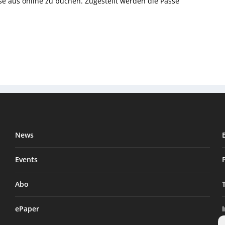
e aus online zu buchen. Zugestellt werden die Pässe
News
Events
Abo
ePaper