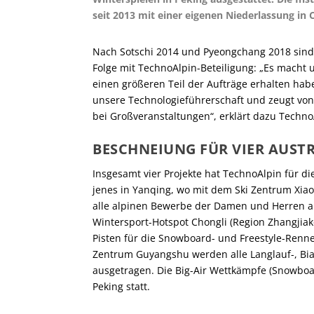
seit 2013 mit einer eigenen Niederlassung in 
Nach Sotschi 2014 und Pyeongchang 2018 sind d
Folge mit TechnoAlpin-Beteiligung: „Es macht u
einen größeren Teil der Aufträge erhalten hab
unsere Technologieführerschaft und zeugt vo
bei Großveranstaltungen“, erklärt dazu Techn
BESCHNEIUNG FÜR VIER AUS
Insgesamt vier Projekte hat TechnoAlpin für di
jenes in Yanqing, wo mit dem Ski Zentrum Xia
alle alpinen Bewerbe der Damen und Herren a
Wintersport-Hotspot Chongli (Region Zhangjia
Pisten für die Snowboard- und Freestyle-Renn
Zentrum Guyangshu werden alle Langlauf-, Bi
ausgetragen. Die Big-Air Wettkämpfe (Snowboar
Peking statt.