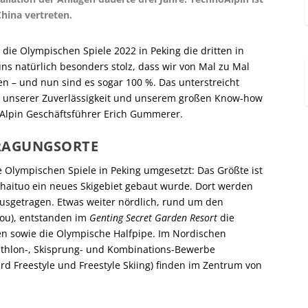
China vertreten.
ie Olympischen Spiele 2022 in Peking die dritten in
ns natürlich besonders stolz, dass wir von Mal zu Mal
en – und nun sind es sogar 100 %. Das unterstreicht
n unserer Zuverlässigkeit und unserem großen Know-how
oAlpin Geschäftsführer Erich Gummerer.
TRAGUNGSORTE
e Olympischen Spiele in Peking umgesetzt: Das Größte ist
ohaituo ein neues Skigebiet gebaut wurde. Dort werden
usgetragen. Etwas weiter nördlich, rund um den
kou), entstanden im
Genting Secret Garden Resort
die
en sowie die Olympische Halfpipe. Im Nordischen
athlon-, Skisprung- und Kombinations-Bewerbe
d Freestyle und Freestyle Skiing) finden im Zentrum von