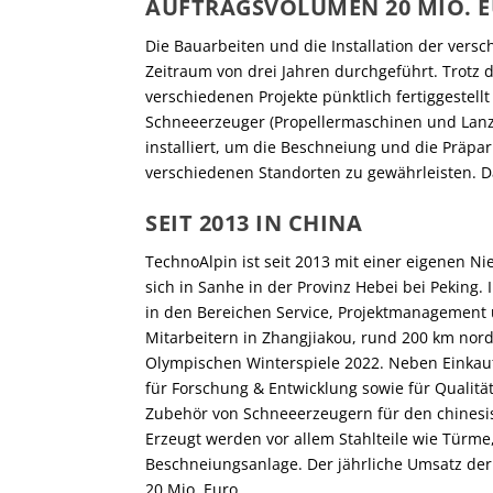
AUFTRAGSVOLUMEN 20 MIO. 
Die Bauarbeiten und die Installation der ver
Zeitraum von drei Jahren durchgeführt. Trotz
verschiedenen Projekte pünktlich fertiggestel
Schneeerzeuger (Propellermaschinen und Lan
installiert, um die Beschneiung und die Präpa
verschiedenen Standorten zu gewährleisten. Da
SEIT 2013 IN CHINA
TechnoAlpin ist seit 2013 mit einer eigenen Ni
sich in Sanhe in der Provinz Hebei bei Peking. 
in den Bereichen Service, Projektmanagement un
Mitarbeitern in Zhangjiakou, rund 200 km nord
Olympischen Winterspiele 2022. Neben Einkauf,
für Forschung & Entwicklung sowie für Qualität
Zubehör von Schneeerzeugern für den chinesis
Erzeugt werden vor allem Stahlteile wie Türm
Beschneiungsanlage. Der jährliche Umsatz der 
20 Mio. Euro.