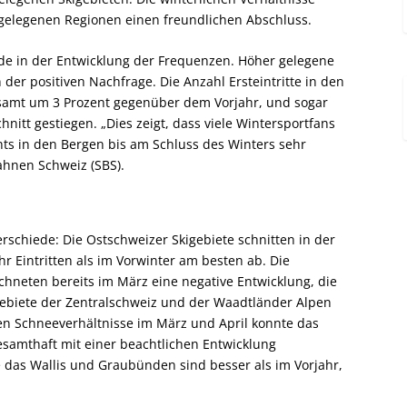
 gelegenen Regionen einen freundlichen Abschluss.
de in der Entwicklung der Frequenzen. Höher gelegene
 der positiven Nachfrage. Die Anzahl Ersteintritte in den
gesamt um 3 Prozent gegenüber dem Vorjahr, und sogar
itt gestiegen. „Dies zeigt, dass viele Wintersportfans
ts in den Bergen bis am Schluss des Winters sehr
bahnen Schweiz (SBS).
rschiede: Die Ostschweizer Skigebiete schnitten in der
 Eintritten als im Vorwinter am besten ab. Die
chneten bereits im März eine negative Entwicklung, die
kigebiete der Zentralschweiz und der Waadtländer Alpen
en Schneeverhältnisse im März und April konnte das
gesamthaft mit einer beachtlichen Entwicklung
e das Wallis und Graubünden sind besser als im Vorjahr,