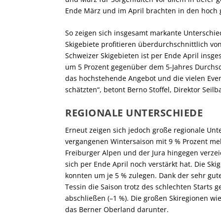
Ende März und im April brachten in den hoch
So zeigen sich insgesamt markante Unterschie
Skigebiete profitieren überdurchschnittlich von
Schweizer Skigebieten ist per Ende April ins
um 5 Prozent gegenüber dem 5-Jahres Durchschn
das hochstehende Angebot und die vielen Even
schätzten“, betont Berno Stoffel, Direktor Seil
REGIONALE UNTERSCHIEDE
Erneut zeigen sich jedoch große regionale Unte
vergangenen Wintersaison mit 9 % Prozent mehr
Freiburger Alpen und der Jura hingegen verzei
sich per Ende April noch verstärkt hat. Die S
konnten um je 5 % zulegen. Dank der sehr gut
Tessin die Saison trotz des schlechten Starts 
abschließen (–1 %). Die großen Skiregionen wi
das Berner Oberland darunter.