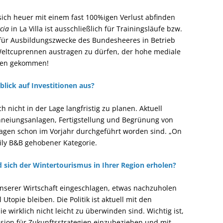
sich heuer mit einem fast 100%igen Verlust abfinden
cia
in La Villa ist ausschließlich für Trainingsläufe bzw.
d für Ausbildungszwecke des Bundesheeres in Betrieb
Weltcuprennen austragen zu dürfen, der hohe mediale
agen gekommen!
nblick auf Investitionen aus?
 nicht in der Lage langfristig zu planen. Aktuell
chneiungsanlagen, Fertigstellung und Begrünung von
lagen schon im Vorjahr durchgeführt worden sind. „On
mily B&B gehobener Kategorie.
rd sich der Wintertourismus in Ihrer Region erholen?
 unserer Wirtschaft eingeschlagen, etwas nachzuholen
topie bleiben. Die Politik ist aktuell mit den
e wirklich nicht leicht zu überwinden sind. Wichtig ist,
ussion für Zukunftsstrategien einzubeziehen und mit