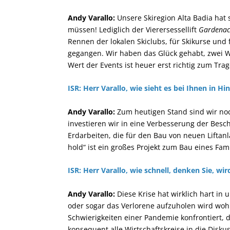
Andy Varallo:
Unsere Skiregion Alta Badia hat 
müssen! Lediglich der Vierersessellift
Gardenac
Rennen der lokalen Skiclubs, für Skikurse un
gegangen. Wir haben das Glück gehabt, zwei 
Wert der Events ist heuer erst richtig zum Tr
ISR: Herr Varallo, wie sieht es bei Ihnen in Hi
Andy Varallo:
Zum
heutigen Stand sind wir noch
investieren wir in eine Verbesserung der Bes
Erdarbeiten, die für den Bau von neuen Liftan
hold“ ist ein großes Projekt zum Bau eines Fa
ISR: Herr Varallo, wie schnell, denken Sie, wi
Andy Varallo:
Diese
Krise hat wirklich hart in
oder sogar das Verlorene aufzuholen wird wohl U
Schwierigkeiten einer Pandemie konfrontiert, di
konsequent alle Wirtschaftskreise in die Disk