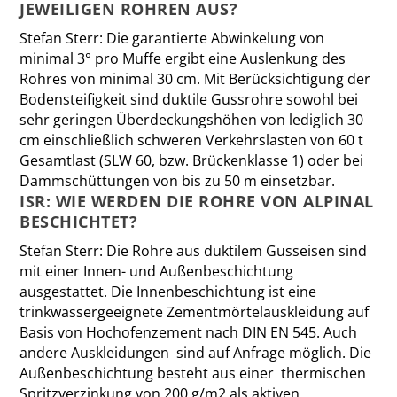
JEWEILIGEN ROHREN AUS?
Stefan Sterr:
Die garantierte Abwinkelung von
minimal 3° pro Muffe ergibt eine Auslenkung des
Rohres von minimal 30 cm. Mit Berücksichtigung der
Bodensteifigkeit sind duktile Gussrohre sowohl bei
sehr geringen Überdeckungshöhen von lediglich 30
cm einschließlich schweren Verkehrslasten von 60 t
Gesamtlast (SLW 60, bzw. Brückenklasse 1) oder bei
Dammschüttungen von bis zu 50 m einsetzbar.
ISR: WIE WERDEN DIE ROHRE VON ALPINAL
BESCHICHTET?
Stefan Sterr:
Die Rohre aus duktilem Gusseisen sind
mit einer Innen- und Außenbeschichtung
ausgestattet. Die Innenbeschichtung ist eine
trinkwassergeeignete Zementmörtelauskleidung auf
Basis von Hochofenzement nach DIN EN 545. Auch
andere Auskleidungen sind auf Anfrage möglich. Die
Außenbeschichtung besteht aus einer thermischen
Spritzverzinkung von 200 g/m2 als aktiven