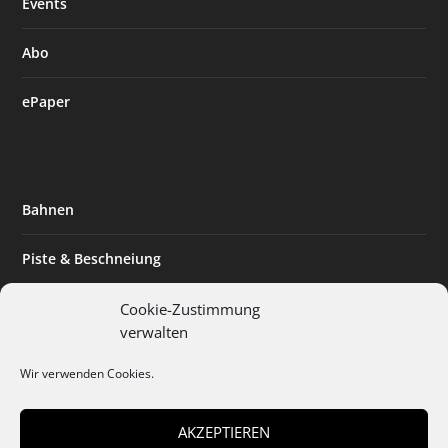
Events
Abo
ePaper
Bahnen
Piste & Beschneiung
Tourismus
Cookie-Zustimmung
verwalten
Innovation & Nachhaltigkeit
Wir verwenden Cookies.
Expertise & Technik
AKZEPTIEREN