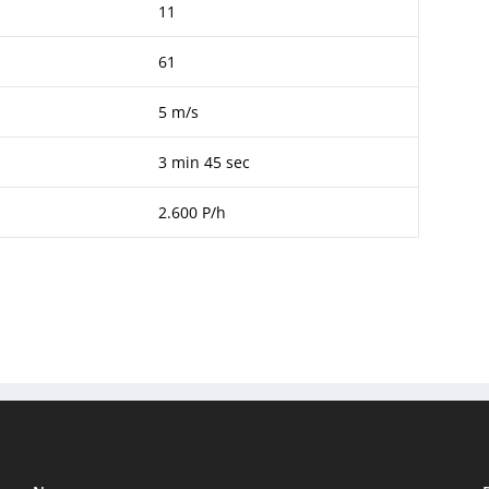
11
61
5 m/s
3 min 45 sec
2.600 P/h