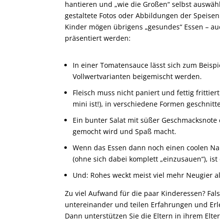
hantieren und „wie die Großen“ selbst auswähl
gestaltete Fotos oder Abbildungen der Speise
Kinder mögen übrigens „gesundes“ Essen – auc
präsentiert werden:
In einer Tomatensauce lässt sich zum Beisp
Vollwertvarianten beigemischt werden.
Fleisch muss nicht paniert und fettig frittie
mini ist!), in verschiedene Formen geschnit
Ein bunter Salat mit süßer Geschmacksnote 
gemocht wird und Spaß macht.
Wenn das Essen dann noch einen coolen Na
(ohne sich dabei komplett „einzusauen“), ist 
Und: Rohes weckt meist viel mehr Neugier a
Zu viel Aufwand für die paar Kinderessen? Fal
untereinander und teilen Erfahrungen und Erle
Dann unterstützen Sie die Eltern in ihrem Elt