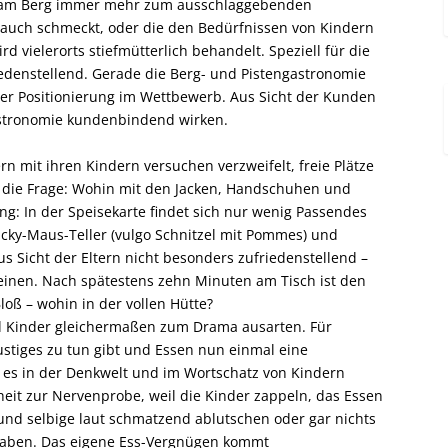
ch am Berg immer mehr zum ausschlaggebenden
auch schmeckt, oder die den Bedürfnissen von Kindern
d vielerorts stiefmütterlich behandelt. Speziell für die
iedenstellend. Gerade die Berg- und Pistengastronomie
 der Positionierung im Wettbewerb. Aus Sicht der Kunden
astronomie kundenbindend wirken.
ern mit ihren Kindern versuchen verzweifelt, freie Plätze
ich die Frage: Wohin mit den Jacken, Handschuhen und
g: In der Speisekarte findet sich nur wenig Passendes
icky-Maus-Teller (vulgo Schnitzel mit Pommes) und
) aus Sicht der Eltern nicht besonders zufriedenstellend –
Kleinen. Nach spätestens zehn Minuten am Tisch ist den
loß – wohin in der vollen Hütte?
d Kinder gleichermaßen zum Drama ausarten. Für
 Lustiges zu tun gibt und Essen nun einmal eine
t es in der Denkwelt und im Wortschatz von Kindern
nheit zur Nervenprobe, weil die Kinder zappeln, das Essen
und selbige laut schmatzend ablutschen oder gar nichts
 haben. Das eigene Ess-Vergnügen kommt