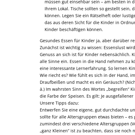
müssen gut einsehbar sein – am besten in d
Ihrem Lokal. Tische sollten so gestellt sein,
können. Legen Sie ein Rätselheft oder lustig
das aus deren Sicht für die Kinder in Ordnu
Kinder beschäftigen können.
Gesundes Essen für Kinder ja, aber darüber re
Zunächst ist wichtig zu wissen: Essenslust wir
Genuss an sich ist für Kinder nebensächlich. 
alle Sinne ein. Essen in die Hand nehmen zu kö
eine interessante Lernerfahrung. So lernen Kind
Wie riecht es? Wie fühlt es sich in der Hand, 
Draufbeißen und macht es ein Geräusch? (Nich
ä.) Im wahrsten Sinn des Wortes „begreifen“ Ki
die Farbe der Speisen. Es gilt: Je ausgefallene
Unsere Tipps dazu:
Entwerfen Sie eine eigene, gut durchdachte un
sollte für alle Altersgruppen etwas bieten – es
zumindest drei verschiedene Altersgruppen (Vo
„ganz Kleinen“ ist zu beachten, dass sie noch 