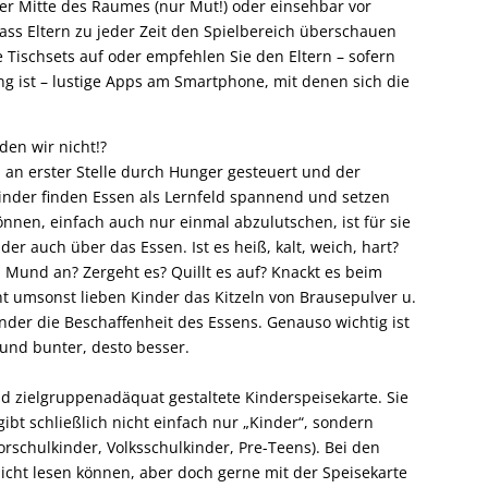
er Mitte des Raumes (nur Mut!) oder einsehbar vor
 dass Eltern zu jeder Zeit den Spielbereich überschauen
e Tischsets auf oder empfehlen Sie den Eltern – sofern
ng ist – lustige Apps am Smartphone, mit denen sich die
den wir nicht!?
d an erster Stelle durch Hunger gesteuert und der
Kinder finden Essen als Lernfeld spannend und setzen
nnen, einfach auch nur einmal abzulutschen, ist für sie
er auch über das Essen. Ist es heiß, kalt, weich, hart?
im Mund an? Zergeht es? Quillt es auf? Knackt es beim
t umsonst lieben Kinder das Kitzeln von Brausepulver u.
nder die Beschaffenheit des Essens. Genauso wichtig ist
r und bunter, desto besser.
d zielgruppenadäquat gestaltete Kinderspeisekarte. Sie
 gibt schließlich nicht einfach nur „Kinder“, sondern
rschulkinder, Volksschulkinder, Pre-Teens). Bei den
nicht lesen können, aber doch gerne mit der Speisekarte