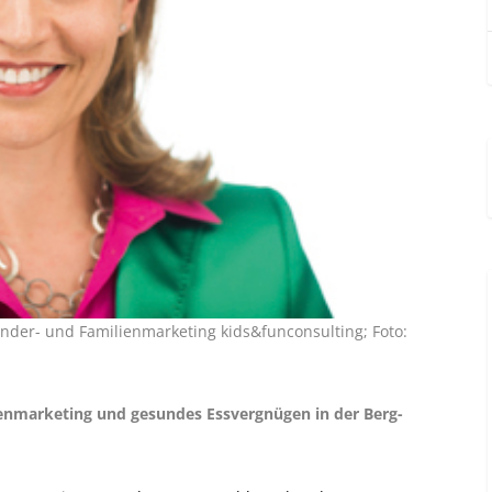
nder- und Familienmarketing kids&funconsulting; Foto:
ienmarketing und gesundes Essvergnügen in der Berg-