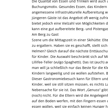
Die Qualität von Essen und Trinken wird au
Buchungsmotiv. Gesundes Essen, das Kindern 
angemessene infrastrukturelle Aufbereitung wir
jüngeren Gäste ist das Angebot oft wenig zufr
bietet jedoch eine Vielzahl von Möglichkeiten
kann eine gut aufbereitete Berg- und Pisteng
Am Berg zu Gast
Szene um die Mittagszeit in einer Skihütte: Elt
zu ergattern. Haben sie es geschafft, stellt s
Helmen? Gleich darauf die nächste Enttäuschun
für Kinder. Die Auswahl beschränkt sich auf M
Lillifee-Teller (vulgo Spaghetti). Das ist (auch
man will ja schließlich nur das Beste für die 
Kindern langweilig und sie wollen aufstehen. B
Dieser Gastronomiebesuch kann für Eltern un
Kinder, weil sie still sitzen müssen, es nichts
Nebensache für sie ist. Das Wort „Genuss“ gib
(noch) nicht. Für die Eltern wird die Angelege
auf den Boden werfen, mit den Fingern essen 
essen wollen, weil sie einfach keinen Hunger