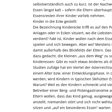
selbstverständlich auch zu kurz. Ist der Nachwu
Essen längst kalt – sofern die Eltern überhaup
Essensresten ihrer Kinder vorlieb nehmen.
Kinder in die Ecke gestellt
Die Bezeichnung Kinderecke trifft es auf den P
Anlagen oder in Ecken situiert, wo die Liebste
verdient? Fakt ist, Kinder wollen nach dem Esse
spielen und sich bewegen. Aber wo? Meistens i
damit außerhalb des Blickfelds der Eltern. Das
dazu gedacht, die Kleinen „aus dem Weg“ zu s
Kinderessen: Gibt es noch etwas Anderes als 
Studien zufolge hat ein Viertel der österreic
einem Alter bzw. einer Entwicklungsphase, in 
werden, wird Kindern in typischen Skihütten 
Warum? Weil es den Kindern schmeckt und sie e
Betreiber einer Berg- und Pistengastronomie 
Eltern wollen, dass das Kind genug, ausgewoge
anstellt, niemanden stört und sich nicht wehtu
sitzen und „auf ein besonderes Essen“ warten.