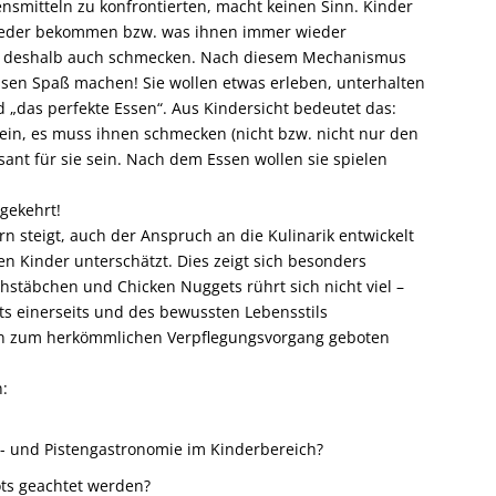
smitteln zu konfrontierten, macht keinen Sinn. Kinder
ieder bekommen bzw. was ihnen immer wieder
s deshalb auch schmecken. Nach diesem Mechanismus
ssen Spaß machen! Sie wollen etwas erleben, unterhalten
 „das perfekte Essen“. Aus Kindersicht bedeutet das:
sein, es muss ihnen schmecken (nicht bzw. nicht nur den
ssant für sie sein. Nach dem Essen wollen sie spielen
gekehrt!
n steigt, auch der Anspruch an die Kulinarik entwickelt
den Kinder unterschätzt. Dies zeigt sich besonders
chstäbchen und Chicken Nuggets rührt sich nicht viel –
ts einerseits und des bewussten Lebensstils
en zum herkömmlichen Verpflegungsvorgang geboten
n:
- und Pistengastronomie im Kinderbereich?
ts geachtet werden?