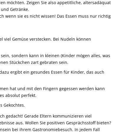
en möchten. Zeigen Sie also appetitliche, altersadäquat
n und Getränke.
h wenn sie es nicht wissen! Das Essen muss nur richtig
iel viel Gemüse verstecken. Bei Nudeln können
rt sein, sondern kann in kleinen (Kinder mögen alles, was
tenen Stückchen zart gebraten sein.
dazu ergibt ein gesundes Essen für Kinder, das auch
men hat und mit den Fingern gegessen werden kann
es absolut perfekt.
ls Gekochtes.
sch gedacht! Gerade Eltern kommunizieren viel
bnisse aus. Wollen Sie positiven Gesprächsstoff bieten?
ernsein bei ihrem Gastronomiebesuch. In jedem Fall