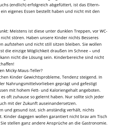
chs (endlich) erfolgreich abgefüttert, ist das Eltern-
t ein eigenes Essen bestellt haben und nicht mit den
unkt: Meistens ist diese unter dunklen Treppen, vor WC-
n nicht stören. Haben unsere Kinder nichts Besseres
n aufstehen und nicht still sitzen bleiben. Sie wollen
st die einzige Möglichkeit draußen im Schnee – und
 kann nicht die Lösung sein. Kinderbereiche sind nicht
chaffen!
den Micky-Maus-Teller?
hischen Kinder Gewichtsprobleme, Tendenz steigend. In
der Nahrungsmittelvorlieben geprägt und gefestigt
Essen mit hohem Fett- und Kaloriengehalt angeboten.
s oft zuhause so gelernt haben. Nur sollte sich jeder
auch mit der Zukunft auseinandersetzen.
n und gesund isst, sich anständig verhält, nichts
t. Kinder dagegen wollen garantiert nicht brav am Tisch
 Sie stellen ganz andere Ansprüche an die Gastronomie.