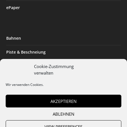
ePaper
Bahnen
Piste & Beschneiung
Tourismus
Cookie-Zustimmung
verwalten
Innovation & Nachhaltigkeit
Wir verwenden Cookies.
Expertise & Technik
AKZEPTIEREN
ABLEHNEN
Team
Abo
Mediadaten
Cookies
Datenschutz
AGB
VIEW PREFERENCES