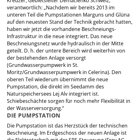
Kreuzer, Gebietsleiter Demaclenko Schweiz,
verantwortlich: „Nachdem wir bereits 2013 im
unteren Teil die Pumpstationen Marguns und Glüna
auf den neuesten Stand der Technik gebracht hatten,
haben wir jetzt die vorhandene Beschneiungs-
Infrastruktur in die neue integriert. Das neue
Beschneiungsnetz wurde hydraulisch in der Mitte
geteilt. D. h. der untere Bereich wird weiterhin von
der bestehenden Anlage versorgt
(Grundwasserpumpwerk in St.
Moritz/Grundwasserpumpwerk in Cele­rina). Den
oberen Teil wiederum übernimmt die neue
Pumpstation, die direkt im Seedamm des
Naturspeichersees Lej Alv integriert ist.
Schiebeschächte sorgen für noch mehr Flexibilität in
der Wasserversorgung.“
DIE PUMPSTATION
Die Pumpstation ist das Herzstück der technischen
Beschneiung. Im Erdgeschoss der neuen Anlage ist
die Elektrotechnik mit der SPS-Steuerung (Frey AG