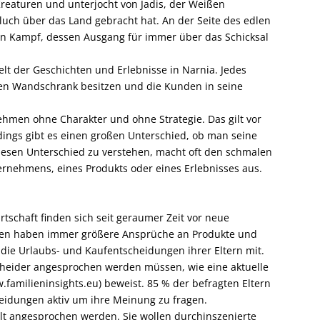
reaturen und unterjocht von Jadis, der Weißen
 Fluch über das Land gebracht hat. An der Seite des edlen
ten Kampf, dessen Ausgang für immer über das Schicksal
elt der Geschichten und Erlebnisse in Narnia. Jedes
en Wandschrank besitzen und die Kunden in seine
men ohne Charakter und ohne Strategie. Das gilt vor
dings gibt es einen großen Unterschied, ob man seine
 Diesen Unterschied zu verstehen, macht oft den schmalen
ernehmens, eines Produkts oder eines Erlebnisses aus.
tschaft finden sich seit geraumer Zeit vor neue
lien haben immer größere Ansprüche an Produkte und
ie Urlaubs- und Kaufentscheidungen ihrer Eltern mit.
scheider angesprochen werden müssen, wie eine aktuelle
w.familieninsights.eu) beweist. 85 % der befragten Eltern
heidungen aktiv um ihre Meinung zu fragen.
elt angesprochen werden. Sie wollen durchinszenierte