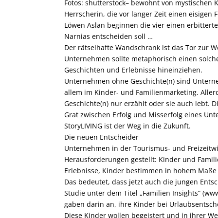
Fotos: shutterstock
– bewohnt von mystischen K
Herrscherin, die vor langer Zeit einen eisigen
Löwen Aslan beginnen die vier einen erbitter
Narnias entscheiden soll …
Der rätselhafte Wandschrank ist das Tor zur W
Unternehmen sollte metaphorisch einen solch
Geschichten und Erlebnisse hineinziehen.
Unternehmen ohne Geschichte(n) sind Unterneh
allem im Kinder- und Familienmarketing. Aller
Geschichte(n) nur erzählt oder sie auch lebt.
Grat zwischen Erfolg und Misserfolg eines Unt
StoryLIVING ist der Weg in die Zukunft.
Die neuen Entscheider
Unternehmen in der Tourismus- und Freizeitwir
Herausforderungen gestellt: Kinder und Fami
Erlebnisse, Kinder bestimmen in hohem Maße d
Das bedeutet, dass jetzt auch die jungen Ent
Studie unter dem Titel „Familien Insights“ (ww
gaben darin an, ihre Kinder bei Urlaubsentsc
Diese Kinder wollen begeistert und in ihrer W