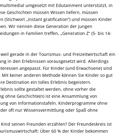
 multimedial umgesetzt mit Edutainment unterstützt, in
iese Geschichten müssen Wissen liefern, müssen
n (Stichwort „instant gratification“) und müssen Kinder
eben. Wir nennen diese Generation der jungen
idungen in Familien treffen, „Generation Z“ (5- bis 14-
weil gerade in der Tourismus- und Freizeitwirtschaft ein
ng in den Erlebnissen vorausgesetzt wird. Allerdings
nteressen angepasst. Für Kinder (und Erwachsene) sind
. Mit keiner anderen Methode können Sie Kinder so gut
re Destination ein tolles Erlebnis begeistern.
ebnis sollte gestaltet werden, ohne vorher die
eg ohne Geschichte(n) ist eine Ansammlung von
lung von Informationstafeln. Kinderprogramme ohne
eider oft nur Wissensvermittlung oder Spaß ohne
 Kind seinen Freunden erzählen? Der Freundeskreis ist
Tourismuswirtschaft: Über 60 % der Kinder bekommen