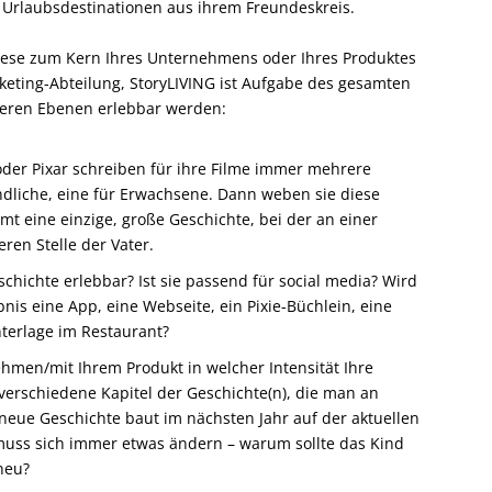
r Urlaubsdestinationen aus ihrem Freundeskreis.
iese zum Kern Ihres Unternehmens oder Ihres Produktes
rketing-Abteilung, StoryLIVING ist Aufgabe des gesamten
eren Ebenen erlebbar werden:
oder Pixar schreiben für ihre Filme immer mehrere
endliche, eine für Erwachsene. Dann weben sie diese
mt eine einzige, große Geschichte, bei der an einer
eren Stelle der Vater.
chichte erlebbar? Ist sie passend für social media? Wird
ebnis eine App, eine Webseite, ein Pixie-Büchlein, eine
nterlage im Restaurant?
men/mit Ihrem Produkt in welcher Intensität Ihre
 verschiedene Kapitel der Geschichte(n), die man an
eue Geschichte baut im nächsten Jahr auf der aktuellen
muss sich immer etwas ändern – warum sollte das Kind
neu?