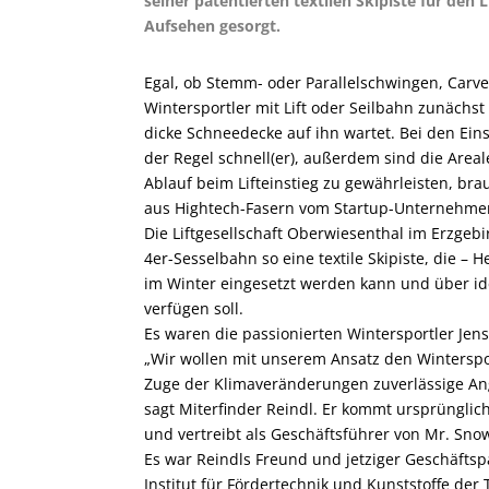
seiner patentierten textilen Skipiste für den L
Aufsehen gesorgt.
Egal, ob Stemm- oder Parallelschwingen, Carv
Wintersportler mit Lift oder Seilbahn zunächst
dicke Schneedecke auf ihn wartet. Bei den Eins
der Regel schnell(er), außerdem sind die Area
Ablauf beim Lifteinstieg zu gewährleisten, brauc
aus Hightech-Fasern vom Startup-Unternehme
Die Liftgesellschaft Oberwiesenthal im Erzgebir
4er-Sesselbahn so eine textile Skipiste, die –
im Winter eingesetzt werden kann und über i
verfügen soll.
Es waren die passionierten Wintersportler Jen
„Wir wollen mit unserem Ansatz den Winterspo
Zuge der Klimaveränderungen zuverlässige An
sagt Miterfinder Reindl. Er kommt ursprüngli
und vertreibt als Geschäftsführer von Mr. Sno
Es war Reindls Freund und jetziger Geschäfts
Institut für Fördertechnik und Kunststoffe der