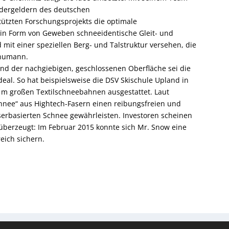
dergeldern des deutschen
ützten Forschungsprojekts die optimale
e in Form von Geweben schneeidentische Gleit- und
mit einer speziellen Berg- und Talstruktur versehen, die
chumann.
d der nachgiebigen, geschlossenen Oberfläche sei die
deal. So hat beispielsweise die DSV Skischule Upland in
0 m großen Textilschneebahnen ausgestattet. Laut
Schnee“ aus Hightech-Fasern einen reibungsfreien und
erbasierten Schnee gewährleisten. Investoren scheinen
e über­zeugt: Im Februar 2015 konnte sich Mr. Snow eine
eich sichern.