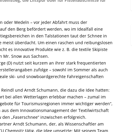
ifteinstieg, die Liftspur oder für Pistenabschnitte für
en oder Wedeln – vor jeder Abfahrt muss der
 auf den Berg befördert werden, wo im Idealfall eine
tiegsbereichen in den Talstationen taut der Schnee in
le meist überdacht. Um ­einen raschen und reibungslosen
ht es innovative Produkte wie z. B. die textile Skipiste
n Mr. Snow aus Sachsen.
ge (D) nutzt seit kurzem an ihrer stark frequentierten
 Herstellerangaben zufolge – sowohl im Sommer als auch
deale ski- und snowboardgerechte Fahreigenschaften
s Reindl und Arndt Schumann, die dazu die Idee hatten:
rt bei allen Wetterlagen erlebbar machen – zumal im
gebote für Tourismusregionen immer wichtiger werden“,
ch aus dem Innovationsmanagement der Textilwirtschaft
w den „Faserschnee“ inzwischen erfolgreich.
partner Arndt Schumann, der, als Wissenschaftler am
 TU Chemnitz tätig, die Idee umsetzte: Mit seinem Team