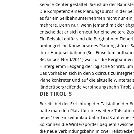
Service-Center gestaltet. Sie ist ab der Bahnst
Die Kompetenz eines Planungsbüros in der Sei
es für ein Seilbahnunternehmen nicht nur ein
mehrere. Denn nur, wenn jemand mit der abgeli
entscheidet er sich erneut für eine weitere Z
Ein Beispiel dafür sind die Bergbahnen Fieberb
umfangreiche Know-how des Planungsbüros Sa
ihrer Hauptseilbahnen (8er-Einseilumlaufbah
Reckmoos-Nord/2011) war für die Bergbahnen 
Hinterglemm-Leogang der logische Schritt, um d
Das Vorhaben sich in den Skicircus zu integrie
Pläne konkreter und auf die aktuelle Wintersai
länderübergreifende Verbindungsbahn TirolS w
DIE TIROL S
Bereits bei der Errichtung der Talstation der
hatte man den Platz für eine weitere Talstation 
neue 10er-Einseilumlaufbahn TirolS auf einer 
So können die Wintersportler bequem zwischen
die neue Verbindungsbahn in zwei Teilstrecken 