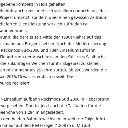
eigebene komplett in Holz gehalten.
lbahnbranche zeichnet sich vor allem dadurch aus, dass
 Projekt umsetzt, sondern über einen gewissen Zeitraum
eferten Dienstleistung wirklich zufrieden ist,
usammenarbeit.
runn, die bereits seit Mitte der 1990er-Jahre auf das
lzmann aus Bregenz setzen. Nach der Modernisierung
n Reckmoos-Süd/2006 und 10er-Einseilumlaufbahn
Fieberbrunn der Anschluss an den Skicircus Saalbach-
ie zukünftigen Weichen für ihr Skigebiet zu stellen.
ren reicht mehr als 25 Jahre zurück, ab 2005 wurden die
son 2015/16 war es endlich soweit: Die
urde realisiert.
 8er-Einseilumlaufbahn Reckmoos-Süd 2006 in Fieberbrunn
vorgesehen. Dort ist jetzt auch die Talstation für die
Seehöhe von 1.284 m angesiedelt.
 den beiden Bahnen wechseln. In weiterer Folge führt
hinauf auf den Reiterkogel (1.808 m ü. M.) auf