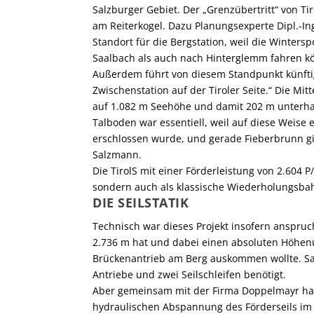
Salzburger Gebiet. Der „Grenzübertritt“ von Ti
am Reiterkogel. Dazu Planungsexperte Dipl.-Ing
Standort für die Bergstation, weil die Wintersp
Saalbach als auch nach Hinterglemm fahren k
Außerdem führt von diesem Standpunkt künftig
Zwischenstation auf der Tiroler Seite.“ Die Mit
auf 1.082 m Seehöhe und damit 202 m unterhal
Talboden war essentiell, weil auf diese Weise 
erschlossen wurde, und gerade Fieberbrunn gilt
Salzmann.
Die TirolS mit einer Förderleistung von 2.604 
sondern auch als klassische Wiederholungsbah
DIE SEILSTATIK
Technisch war dieses Projekt insofern anspruch
2.736 m hat und dabei einen absoluten Höhen
Brückenantrieb am Berg auskommen wollte. Salz
Antriebe und zwei Seilschleifen benötigt.
Aber gemeinsam mit der Firma Doppelmayr hab
hydraulischen Abspannung des Förderseils i