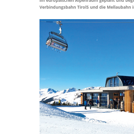
im europäischen Alpenraum geplant und beglei
Verbindungsbahn TirolS und die Mellaubahn im