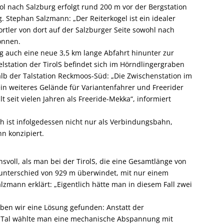
rol nach Salzburg erfolgt rund 200 m vor der Bergstation
. Stephan Salzmann: „Der Reiterkogel ist ein idealer
ortler von dort auf der Salzburger Seite sowohl nach
önnen.
 auch eine neue 3,5 km lange Abfahrt hinunter zur
telstation der TirolS befindet sich im Hörndlingergraben
b der Talstation Reckmoos-Süd: „Die Zwischenstation im
ein weiteres Gelände für Variantenfahrer und Freerider
 seit vielen Jahren als Freeride-Mekka“, informiert
P/h ist infolgedessen nicht nur als Verbindungsbahn,
n konzipiert.
svoll, als man bei der TirolS, die eine Gesamtlänge von
unterschied von 929 m überwindet, mit nur einem
mann erklärt: „Eigentlich hätte man in diesem Fall zwei
en wir eine Lösung gefunden: Anstatt der
m Tal wählte man eine mechanische Abspannung mit