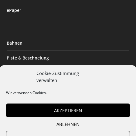
ePaper
Bahnen
Piste & Beschneiung
Tourismus
Cookie-Zustimmung
verwalten
Innovation & Nachhaltigkeit
Wir verwenden Cookies.
Expertise & Technik
AKZEPTIEREN
ABLEHNEN
Team
Abo
Mediadaten
Cookies
Datenschutz
AGB