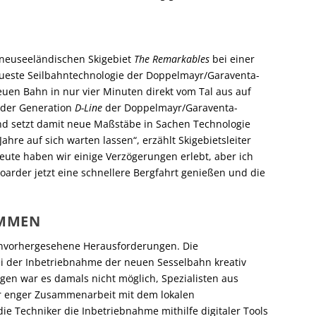
 neuseeländischen Skigebiet
The Remarkables
bei einer
eueste Seilbahntechnologie der Doppelmayr/Garaventa-
euen Bahn in nur vier Minuten direkt vom Tal aus auf
n der Generation
D-Line
der Doppelmayr/Garaventa-
und setzt damit neue Maßstäbe in Sachen Technologie
Jahre auf sich warten lassen“, erzählt Skigebietsleiter
eute haben wir einige Verzögerungen erlebt, aber ich
oarder jetzt eine schnellere Bergfahrt genießen und die
MMEN
 unvorhergesehene Herausforderungen. Die
 der Inbetriebnahme der neuen Sesselbahn kreativ
en war es damals nicht möglich, Spezialisten aus
hr enger Zusammenarbeit mit dem lokalen
e Techniker die Inbetriebnahme mithilfe digitaler Tools