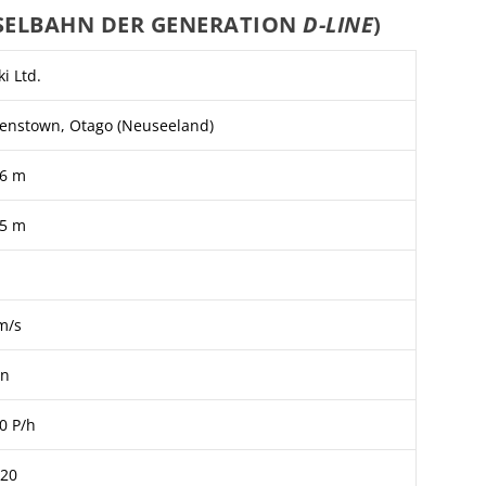
SSELBAHN DER GENERATION
D-LINE
)
i Ltd.
enstown, Otago (Neuseeland)
66 m
,5 m
m/s
in
0 P/h
020