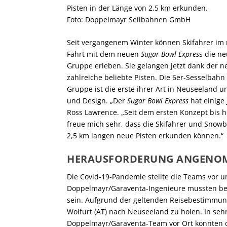
Pisten in der Länge von 2,5 km erkunden.
Foto: Doppelmayr Seilbahnen GmbH
Seit vergangenem Winter können Skifahrer im
Fahrt mit dem neuen
Sugar Bowl Expres
s die n
Gruppe erleben. Sie gelangen jetzt dank der n
zahlreiche beliebte Pisten. Die 6er-Sesselbah
Gruppe ist die erste ihrer Art in Neuseeland 
und Design. „Der
Sugar Bowl Express
hat einige 
Ross Lawrence. „Seit dem ersten Konzept bis h
freue mich sehr, dass die Skifahrer und Snowb
2,5 km langen neue Pisten erkunden können.“
HERAUSFORDERUNG ANGENO
Die Covid-19-Pandemie stellte die Teams vor
Doppelmayr/Garaventa-Ingenieure mussten bei
sein. Aufgrund der geltenden Reisebestimmung
Wolfurt (AT) nach Neuseeland zu holen. In se
Doppelmayr/Garaventa-Team vor Ort konnten di