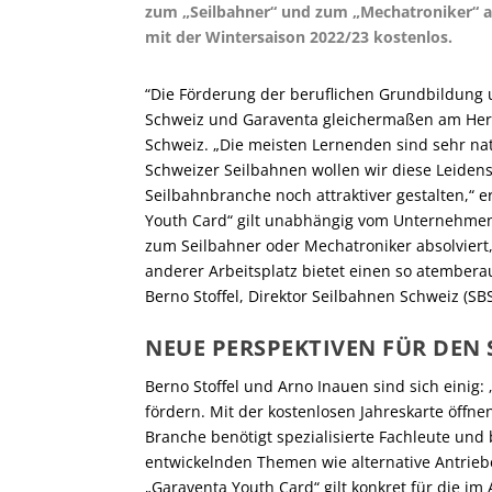
zum „Seilbahner“ und zum „Mechatroniker“ ab
mit der Wintersaison 2022/23 kostenlos.
“Die Förderung der beruflichen Grundbildung 
Schweiz und Garaventa gleichermaßen am Herz
Schweiz. „Die meisten Lernenden sind sehr nat
Schweizer Seilbahnen wollen wir diese Leidens
Seilbahnbranche noch attraktiver gestalten,“ 
Youth Card“ gilt unabhängig vom Unternehmen
zum Seilbahner oder Mechatroniker absolviert
anderer Arbeitsplatz bietet einen so atemberau
Berno Stoffel, Direktor Seilbahnen Schweiz (SBS
NEUE PERSPEKTIVEN FÜR DEN
Berno Stoffel und Arno Inauen sind sich einig
fördern. Mit der kostenlosen Jahreskarte öffn
Branche benötigt spezialisierte Fachleute und
entwickelnden Themen wie alternative Antrieb
„Garaventa Youth Card“ gilt konkret für die i