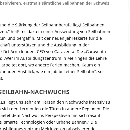
solvieren, erstmals sämtliche Seilbahnen der Schweiz
und die Stärkung der Seilbahnberufe liegt Seilbahnen
en,“ heißt es dazu in einer Aussendung von Seilbahnen
ur- und bergaffin. Mit der neuen Jahreskarte für die
chaft unterstützen und die Ausbildung in der
erklärt Arno Inauen, CEO von Garaventa. Die „Garaventa
: „Wer im Ausbildungszentrum in Meiringen die Lehre
, arbeitet dort, wo andere Ferien machen. Kaum ein
benden Ausblick, wie ein Job bei einer Seilbahn“, so
).
 SEILBAHN-NACHWUCHS
: „Es liegt uns sehr am Herzen den Nachwuchs intensiv zu
en sich den Lernenden die Türen in andere Regionen. Die
 bietet dem Nachwuchs Perspektiven mit sich rasant
e, smarte Technologien oder urbane Bahnen.“ Die
m Ausbildungszentrum Meiringen zu absolvierende