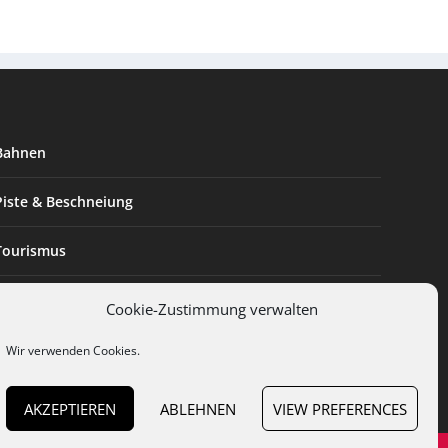
Bahnen
Piste & Beschneiung
Tourismus
Innovation & Nachhaltigkeit
Cookie-Zustimmung verwalten
Expertise & Technik
Wir verwenden Cookies.
AKZEPTIEREN
ABLEHNEN
VIEW PREFERENCES