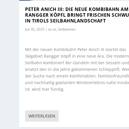
PETER ANICH III: DIE NEUE KOMBIBAHN AM
RANGGER KÖPFL BRINGT FRISCHEN SCHW
IN TIROLS SEILBAHNLANDSCHAFT
Juli 30, 2025
|
isr.at
,
Seilbahnen
Mit der neuen Kombibahn Peter Anich III startet das
Skigebiet Rangger Köpfl in eine neue Ära. Die moder
Seilbahn kombiniert 8er-Gondeln mit 6er-Sesseln un
ersetzt den in die Jahre gekommenen Schlepplift. We
der Suche nach einem komfortablen, familienfreundl
und nachhaltig geplanten Wintererlebnis nahe Innsb
ist, wird hier fündig.
WEITERLESEN