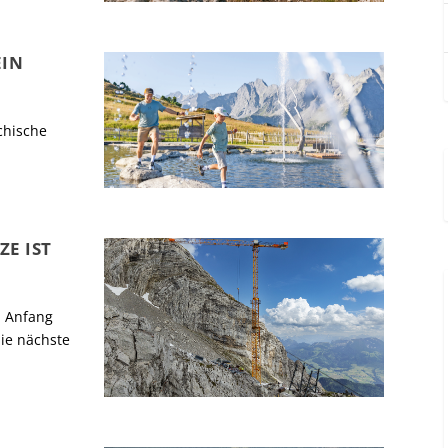
EIN
chische
E IST
. Anfang
ie nächste