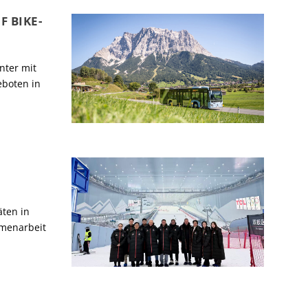
F BIKE-
nter mit
eboten in
äten in
mmenarbeit