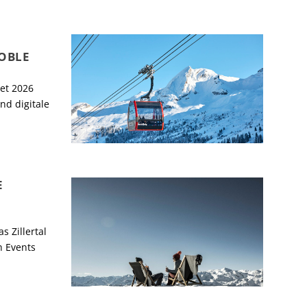
OBLE
et 2026
nd digitale
E
 Zillertal
h Events