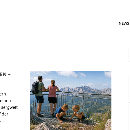
NEWS
EN –
tern
 einen
 Bergwelt
f der
a.