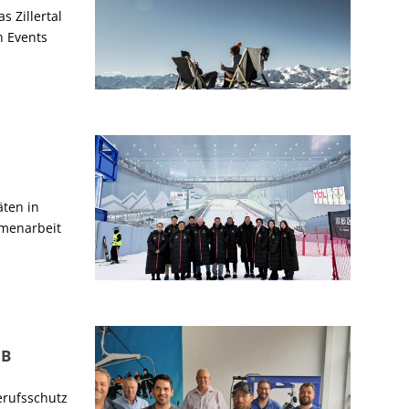
 Zillertal
h Events
äten in
mmenarbeit
EB
erufsschutz