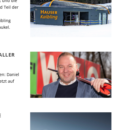
t und die
 Teil der
ibling
ukel.
ALLER
en: Daniel
tzt auf
E