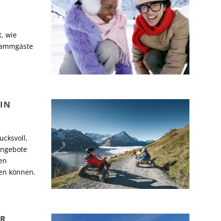
, wie
Stammgäste
IN
ucksvoll,
angebote
en
en können.
ÜR