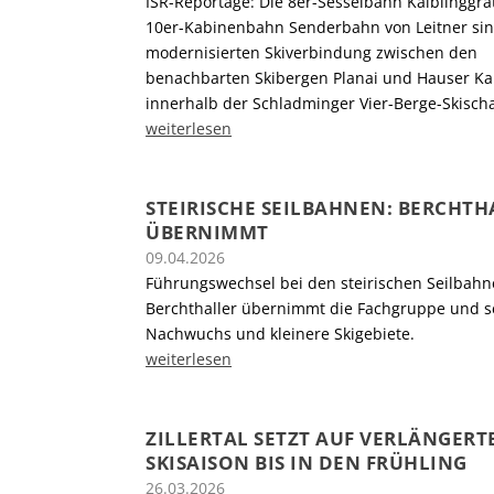
ISR-Reportage: Die 8er-Sesselbahn Kaiblinggra
10er-Kabinenbahn Senderbahn von Leitner sind
modernisierten Skiverbindung zwischen den
benachbarten Skibergen Planai und Hauser Ka
innerhalb der Schladminger Vier-Berge-Skischa
weiterlesen
STEIRISCHE SEILBAHNEN: BERCHTH
ÜBERNIMMT
09.04.2026
Führungswechsel bei den steirischen Seilbahn
Berchthaller übernimmt die Fachgruppe und se
Nachwuchs und kleinere Skigebiete.
weiterlesen
ZILLERTAL SETZT AUF VERLÄNGERT
SKISAISON BIS IN DEN FRÜHLING
26.03.2026