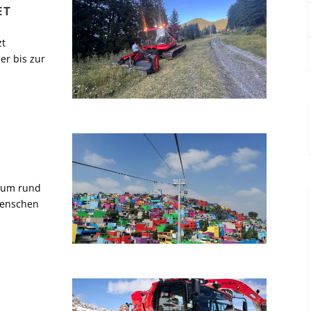
ET
zt
er bis zur
o um rund
Menschen