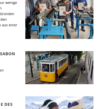
nur wenige
ch
n Gründen
rden
h aus einer
SSABON
ren
E DES